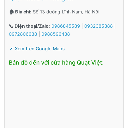
🏠 Địa chỉ:
Số 13 đường Lĩnh Nam, Hà Nội
📞 Điện thoại/Zalo:
0986845589
|
0932385388
|
0972806638
|
0988596438
📌 Xem trên Google Maps
Bản đồ đến với cửa hàng Quạt Việt: