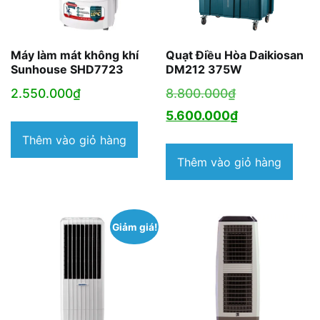
Máy làm mát không khí
Quạt Điều Hòa Daikiosan
Sunhouse SHD7723
DM212 375W
Giá
2.550.000
₫
8.800.000
₫
gốc
Giá
5.600.000
₫
là:
hiện
Thêm vào giỏ hàng
8.800.000₫.
tại
Thêm vào giỏ hàng
là:
5.600.000₫.
Giảm giá!