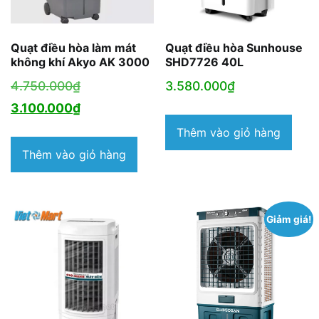
Quạt điều hòa làm mát
Quạt điều hòa Sunhouse
không khí Akyo AK 3000
SHD7726 40L
Giá
4.750.000
₫
3.580.000
₫
gốc
Giá
3.100.000
₫
là:
hiện
Thêm vào giỏ hàng
4.750.000₫.
tại
Thêm vào giỏ hàng
là:
3.100.000₫.
Giảm giá!