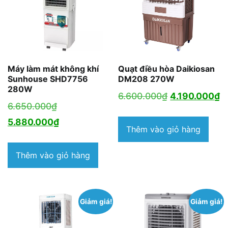
Máy làm mát không khí
Quạt điều hòa Daikiosan
Sunhouse SHD7756
DM208 270W
280W
Giá
G
6.600.000
₫
4.190.000
₫
Giá
6.650.000
₫
gốc
h
gốc
Giá
5.880.000
₫
là:
tạ
Thêm vào giỏ hàng
là:
hiện
6.600.000₫.
là
6.650.000₫.
tại
Thêm vào giỏ hàng
4
là:
5.880.000₫.
Giảm giá!
Giảm giá!