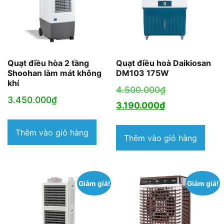
Quạt điều hòa 2 tầng
Quạt điều hoà Daikiosan
Shoohan làm mát không
DM103 175W
khí
Giá
4.500.000
₫
3.450.000
₫
Giá
gốc
3.190.000
₫
hiện
là:
Thêm vào giỏ hàng
tại
4.500.000₫.
Thêm vào giỏ hàng
là:
3.190.000₫.
Giảm giá!
Giảm giá!