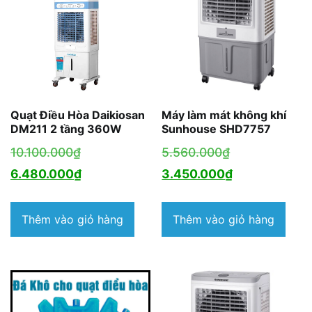
Quạt Điều Hòa Daikiosan
Máy làm mát không khí
DM211 2 tầng 360W
Sunhouse SHD7757
Giá
Giá
10.100.000
₫
5.560.000
₫
gốc
Giá
gốc
Giá
6.480.000
₫
3.450.000
₫
là:
hiện
là:
hiện
10.100.000₫.
tại
5.560.000₫.
tại
Thêm vào giỏ hàng
Thêm vào giỏ hàng
là:
là:
6.480.000₫.
3.450.000₫.