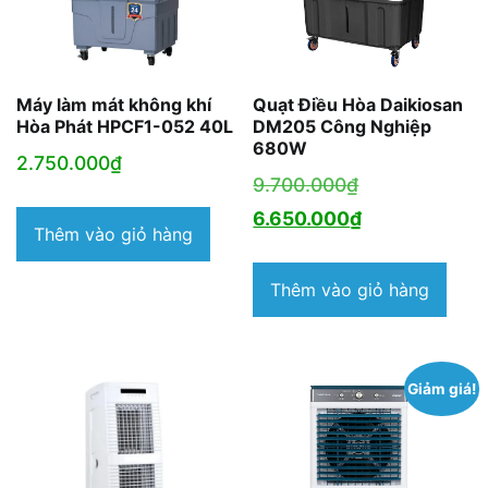
Máy làm mát không khí
Quạt Điều Hòa Daikiosan
Hòa Phát HPCF1-052 40L
DM205 Công Nghiệp
680W
2.750.000
₫
Giá
9.700.000
₫
gốc
Giá
6.650.000
₫
Thêm vào giỏ hàng
là:
hiện
9.700.000₫.
tại
Thêm vào giỏ hàng
là:
6.650.000₫.
Giảm giá!