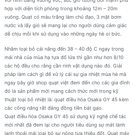
với hình dáng vuông vức, sức gió tương đối mạnh phù
hợp với diện tích phòng trong khoảng 12m – 20m
vuông. Quạt có màu trắng làm chủ đạo, 3 mặt bơm
nước và lấy gió sẽ mang lại cho người dùng cảm giác
dễ chịu mỗi khi sử dụng vào những ngày hè oi bức.
Nhằm loại bỏ cái nắng đến 38 – 40 độ C ngay trong
mái nhà của mùa hạ tựa đổ lửa thì gần như hơn 8/10
các hộ đều cho rằng cần rinh vật dụng nào đó. Giải
pháp làm cách gì để xử lý cái sự gia nhiệt mùa hè mà
ngay bây giờ shop quạt việt đem đến cho các gia đình
đó là sản phẩm mới mang cách thức mới trong kỹ
thuật loại bỏ nhiệt là: quạt điều hòa Osaka GY 45 kèm
các công năng rất đáng đồng tiền bát gạo.
Quạt điều hòa Osaka GY 45 sử dụng kỹ nghệ chế tác
mới nhất đã đem lại cho người tiêu dùng sự mát lành
lạnh thoải mái loại bỏ sự nóng tựa thiêu đốt. Quạt máy