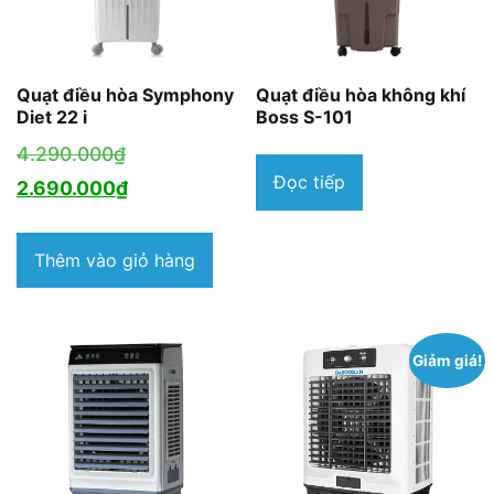
Quạt điều hòa Symphony
Quạt điều hòa không khí
Diet 22 i
Boss S-101
Giá
4.290.000
₫
Đọc tiếp
gốc
Giá
2.690.000
₫
là:
hiện
4.290.000₫.
tại
Thêm vào giỏ hàng
là:
2.690.000₫.
Giảm giá!