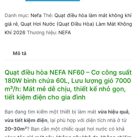
hòa
Danh mục:
Nefa
Thẻ:
Quạt điều hòa làm mát không khí
NEFA
giá rẻ
,
Quạt Hơi Nước (Quạt Điều Hòa) Làm Mát Không
NF60
Khí 2026
Thương hiệu:
NEFA
dòng
Cơ
180W
Mô tả
60L
số
Quạt điều hòa NEFA NF60 – Cơ công suất
lượng
180W bình chứa 60L, Lưu lượng gió 7000
m³/h: Mát mẻ dễ chịu, thiết kế nhỏ gọn,
tiết kiệm điện cho gia đình
Bạn đang tìm kiếm một thiết bị làm mát
vừa hiệu quả,
vừa tiết kiệm điện
, lại phù hợp với diện tích nhà ở từ
20–30m²
? Bạn cần một chiếc quạt hơi nước có khả