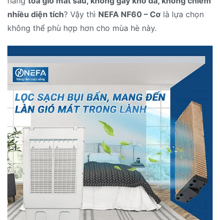
năng
tỏa gió mát sâu, không gây khô da, không chiếm
nhiều diện tích
? Vậy thì
NEFA NF60 – Cơ
là lựa chọn
không thể phù hợp hơn cho mùa hè này.