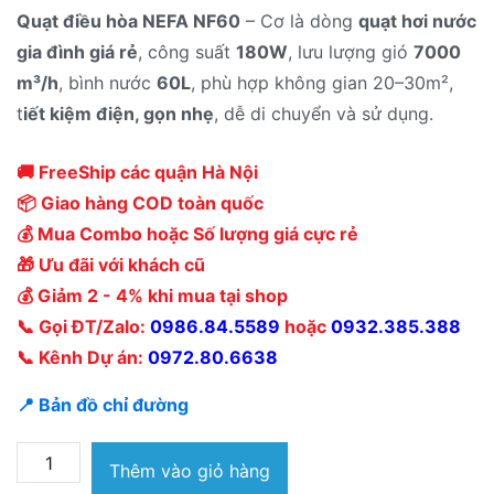
Quạt điều hòa NEFA NF60
– Cơ là dòng
quạt hơi nước
gia đình giá rẻ
, công suất
180W
, lưu lượng gió
7000
m³/h
, bình nước
60L
, phù hợp không gian 20–30m²,
t
iết kiệm điện, gọn nhẹ
, dễ di chuyển và sử dụng.
🚚 FreeShip các quận Hà Nội
📦 Giao hàng COD toàn quốc
💰 Mua Combo hoặc Số lượng giá cực rẻ
🎁 Ưu đãi với khách cũ
💰 Giảm 2 - 4% khi mua tại shop
📞 Gọi ĐT/Zalo:
0986.84.5589
hoặc
0932.385.388
📞 Kênh Dự án:
0972.80.6638
📍 Bản đồ chỉ đường
Quạt
Thêm vào giỏ hàng
điều