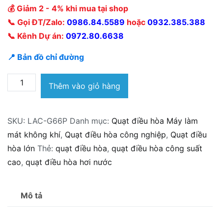
💰 Giảm 2 - 4% khi mua tại shop
📞 Gọi ĐT/Zalo:
0986.84.5589
hoặc
0932.385.388
📞 Kênh Dự án:
0972.80.6638
📍 Bản đồ chỉ đường
Quạt
Thêm vào giỏ hàng
Điều
Hòa
SKU:
LAC-G66P
Danh mục:
Quạt điều hòa Máy làm
Livotec
mát không khí
,
Quạt điều hòa công nghiệp
,
Quạt điều
LAC-
hòa lớn
Thẻ:
quạt điều hòa
,
quạt điều hòa công suất
G66P
cao
,
quạt điều hòa hơi nước
Công
suất
260W
Mô tả
số
lượng