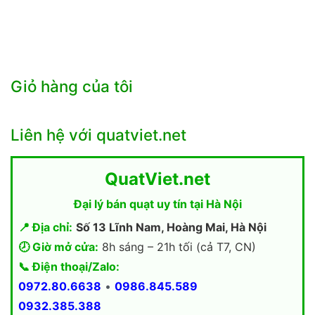
6.650.000₫.
5.880.000₫.
Giỏ hàng của tôi
Liên hệ với quatviet.net
QuatViet.net
Đại lý bán quạt uy tín tại Hà Nội
📍 Địa chỉ:
Số 13 Lĩnh Nam, Hoàng Mai, Hà Nội
🕗 Giờ mở cửa:
8h sáng – 21h tối (cả T7, CN)
📞 Điện thoại/Zalo:
0972.80.6638
•
0986.845.589
0932.385.388