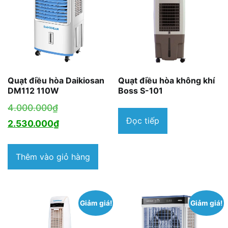
Quạt điều hòa Daikiosan
Quạt điều hòa không khí
DM112 110W
Boss S-101
Giá
4.000.000
₫
Đọc tiếp
gốc
Giá
2.530.000
₫
là:
hiện
4.000.000₫.
tại
Thêm vào giỏ hàng
là:
2.530.000₫.
Giảm giá!
Giảm giá!