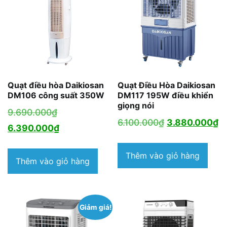
Quạt điều hòa Daikiosan
Quạt Điều Hòa Daikiosan
DM106 công suất 350W
DM117 195W điều khiển
giọng nói
Giá
9.690.000
₫
Giá
G
6.100.000
₫
3.880.000
₫
gốc
Giá
6.390.000
₫
gốc
h
là:
hiện
là:
tạ
Thêm vào giỏ hàng
9.690.000₫.
tại
Thêm vào giỏ hàng
6.100.000₫.
là
là:
3
6.390.000₫.
Giảm giá!