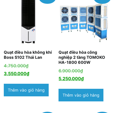
Quạt điều hòa không khí
Quạt điều hòa công
Boss S102 Thái Lan
nghiệp 2 tầng TOMOKO
HA-1800 600W
Giá
4.750.000
₫
Giá
6.900.000
₫
gốc
Giá
3.550.000
₫
gốc
Giá
5.250.000
₫
là:
hiện
là:
hiện
4.750.000₫.
tại
Thêm vào giỏ hàng
6.900.000₫.
tại
Thêm vào giỏ hàng
là:
là:
3.550.000₫.
5.250.000₫.