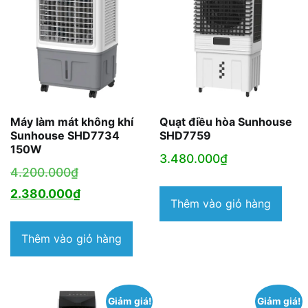
Máy làm mát không khí
Quạt điều hòa Sunhouse
Sunhouse SHD7734
SHD7759
150W
3.480.000
₫
Giá
4.200.000
₫
gốc
Giá
2.380.000
₫
Thêm vào giỏ hàng
là:
hiện
4.200.000₫.
tại
Thêm vào giỏ hàng
là:
2.380.000₫.
Giảm giá!
Giảm giá!