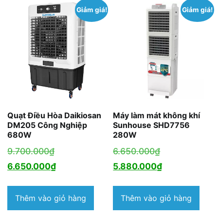
Giảm giá!
Giảm giá!
Quạt Điều Hòa Daikiosan
Máy làm mát không khí
DM205 Công Nghiệp
Sunhouse SHD7756
680W
280W
Giá
Giá
9.700.000
₫
6.650.000
₫
gốc
Giá
gốc
Giá
6.650.000
₫
5.880.000
₫
là:
hiện
là:
hiện
9.700.000₫.
tại
6.650.000₫.
tại
Thêm vào giỏ hàng
Thêm vào giỏ hàng
là:
là: