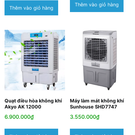
là:
tạ
Thêm vào giỏ hàng
5.560.000₫.
tại
Thêm vào giỏ hàng
6.100.000₫.
là
là:
3
3.450.000₫.
Quạt điều hòa không khí
Máy làm mát không khí
Akyo AK 12000
Sunhouse SHD7747
6.900.000
₫
3.550.000
₫