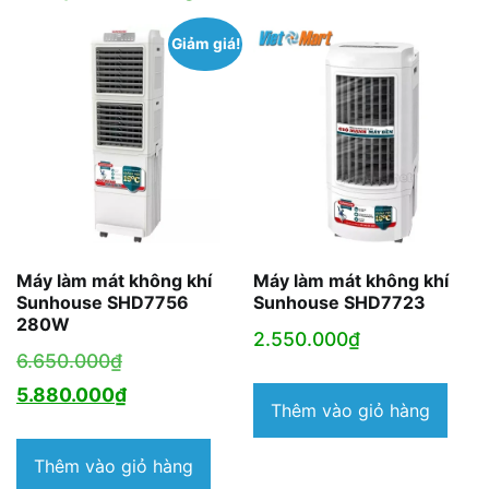
Giảm giá!
Máy làm mát không khí
Máy làm mát không khí
Sunhouse SHD7756
Sunhouse SHD7723
280W
2.550.000
₫
Giá
6.650.000
₫
gốc
Giá
5.880.000
₫
Thêm vào giỏ hàng
là:
hiện
6.650.000₫.
tại
Thêm vào giỏ hàng