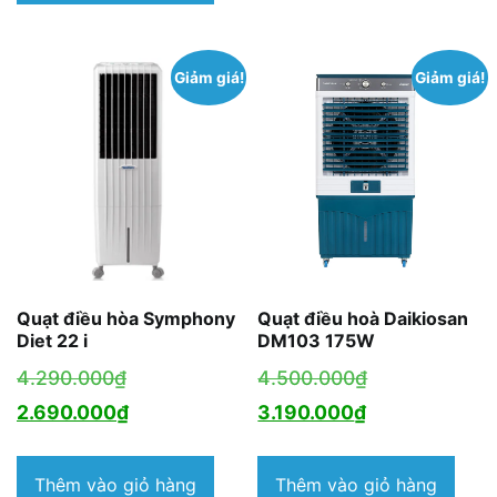
là:
5.880.000₫.
Giảm giá!
Giảm giá!
Quạt điều hòa Symphony
Quạt điều hoà Daikiosan
Diet 22 i
DM103 175W
Giá
Giá
4.290.000
₫
4.500.000
₫
gốc
Giá
Giá
gốc
2.690.000
₫
3.190.000
₫
là:
hiện
hiện
là:
4.290.000₫.
tại
tại
4.500.000₫.
Thêm vào giỏ hàng
Thêm vào giỏ hàng