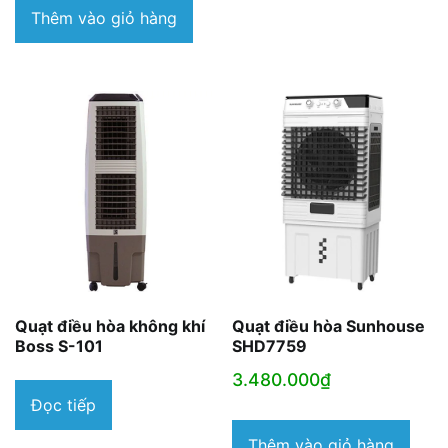
9.700.000₫.
tại
Thêm vào giỏ hàng
là:
6.650.000₫.
Quạt điều hòa không khí
Quạt điều hòa Sunhouse
Boss S-101
SHD7759
3.480.000
₫
Đọc tiếp
Thêm vào giỏ hàng