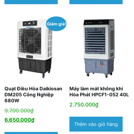
là:
là:
2.690.000₫.
3.190.000₫.
Giảm giá!
Quạt Điều Hòa Daikiosan
Máy làm mát không khí
DM205 Công Nghiệp
Hòa Phát HPCF1-052 40L
680W
2.750.000
₫
Giá
9.700.000
₫
gốc
Giá
6.650.000
₫
Thêm vào giỏ hàng
là:
hiện