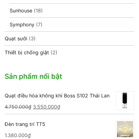
Sunhouse
(18)
Symphony
(7)
Quạt sưởi
(3)
Thiết bị chống giật
(2)
Sản phẩm nổi bật
Quạt điều hòa không khí Boss S102 Thái Lan
Giá
Giá
4.750.000
₫
3.550.000
₫
gốc
hiện
là:
tại
Đèn trang trí TT5
4.750.000₫.
là:
1.380.000
₫