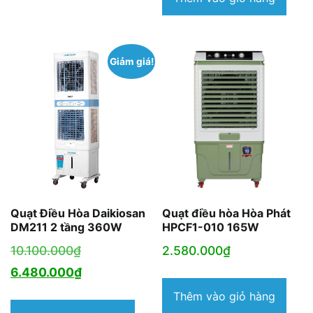
Giảm giá!
Quạt Điều Hòa Daikiosan
Quạt điều hòa Hòa Phát
DM211 2 tầng 360W
HPCF1-010 165W
Giá
10.100.000
₫
2.580.000
₫
gốc
Giá
6.480.000
₫
là:
hiện
Thêm vào giỏ hàng