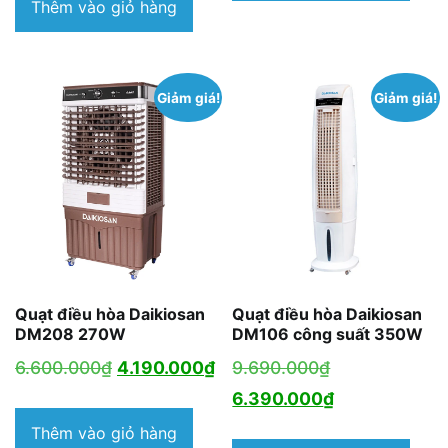
10.100.000₫.
tại
Thêm vào giỏ hàng
là:
6.480.000₫.
Giảm giá!
Giảm giá!
Quạt điều hòa Daikiosan
Quạt điều hòa Daikiosan
DM208 270W
DM106 công suất 350W
Giá
Giá
Giá
6.600.000
₫
4.190.000
₫
9.690.000
₫
gốc
hiện
gốc
Giá
6.390.000
₫
là:
tại
là:
hiện
Thêm vào giỏ hàng