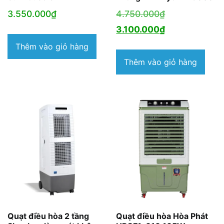
Giá
3.550.000
₫
4.750.000
₫
gốc
Giá
3.100.000
₫
là:
hiện
Thêm vào giỏ hàng
4.750.000₫.
tại
Thêm vào giỏ hàng
là:
3.100.000₫.
Quạt điều hòa 2 tầng
Quạt điều hòa Hòa Phát