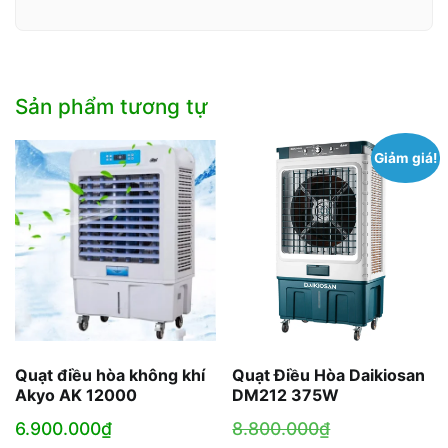
Sản phẩm tương tự
Giảm giá!
Quạt điều hòa không khí
Quạt Điều Hòa Daikiosan
Akyo AK 12000
DM212 375W
Giá
6.900.000
₫
8.800.000
₫