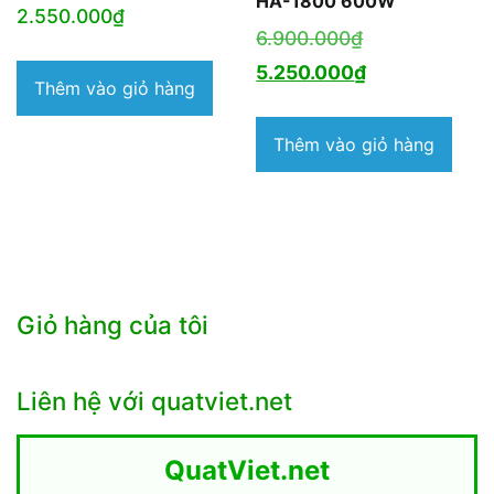
HA-1800 600W
2.550.000
₫
Giá
6.900.000
₫
gốc
Giá
5.250.000
₫
Thêm vào giỏ hàng
là:
hiện
6.900.000₫.
tại
Thêm vào giỏ hàng
là:
5.250.000₫.
Giỏ hàng của tôi
Liên hệ với quatviet.net
QuatViet.net