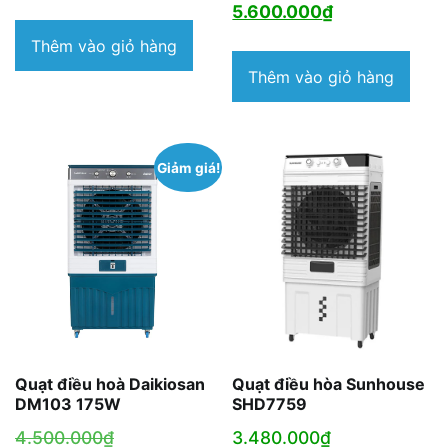
gốc
Giá
5.600.000
₫
là:
hiện
Thêm vào giỏ hàng
8.800.000₫.
tại
Thêm vào giỏ hàng
là:
5.600.000₫.
Giảm giá!
Quạt điều hoà Daikiosan
Quạt điều hòa Sunhouse
DM103 175W
SHD7759
Giá
4.500.000
₫
3.480.000
₫