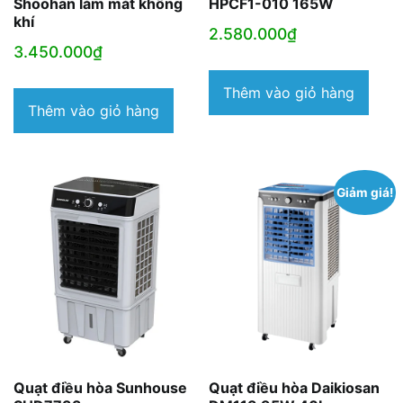
Shoohan làm mát không
HPCF1-010 165W
khí
2.580.000
₫
3.450.000
₫
Thêm vào giỏ hàng
Thêm vào giỏ hàng
Giảm giá!
Quạt điều hòa Sunhouse
Quạt điều hòa Daikiosan