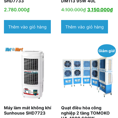
SHD7733
DM113 95W 40L
Giá
Gi
2.780.000
₫
4.100.000
₫
3.150.000
₫
gốc
hi
là:
tạ
Thêm vào giỏ hàng
Thêm vào giỏ hàng
4.100.000₫.
là:
3.
Giảm giá!
Máy làm mát không khí
Quạt điều hòa công
Sunhouse SHD7723
nghiệp 2 tầng TOMOKO