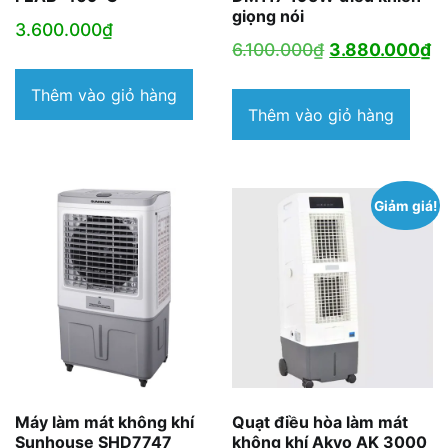
giọng nói
3.600.000
₫
Giá
G
6.100.000
₫
3.880.000
₫
gốc
h
Thêm vào giỏ hàng
là:
tạ
Thêm vào giỏ hàng
6.100.000₫.
là
3
Giảm giá!
Máy làm mát không khí
Quạt điều hòa làm mát
Sunhouse SHD7747
không khí Akyo AK 3000