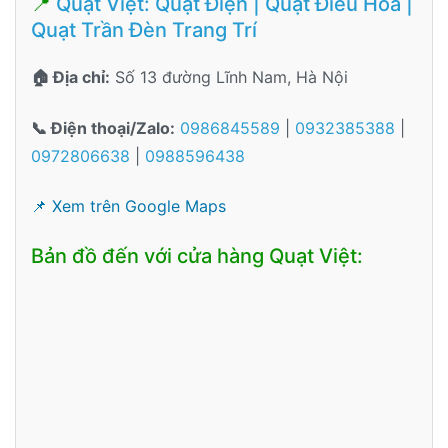
📍
Quạt Việt: Quạt Điện | Quạt Điều Hòa |
Quạt Trần Đèn Trang Trí
🏠 Địa chỉ:
Số 13 đường Lĩnh Nam, Hà Nội
📞 Điện thoại/Zalo:
0986845589
|
0932385388
|
0972806638
|
0988596438
📌 Xem trên Google Maps
Bản đồ đến với cửa hàng Quạt Việt: