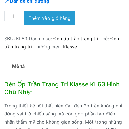
📍 Bản đồ chỉ đường
Đèn
Thêm vào giỏ hàng
ốp
trần
SKU:
KL63
Danh mục:
Đèn ốp trần trang trí
Thẻ:
Đèn
trang
trần trang trí
Thương hiệu:
Klasse
trí
Klasse
KL63
Mô tả
số
lượng
Đèn Ốp Trần Trang Trí Klasse KL63 Hình
Chữ Nhật
Trong thiết kế nội thất hiện đại, đèn ốp trần không chỉ
đóng vai trò chiếu sáng mà còn góp phần tạo điểm
nhấn thẩm mỹ cho không gian sống. Một trong những