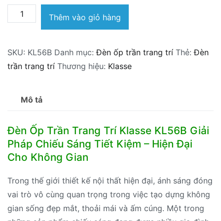
Đèn
Thêm vào giỏ hàng
ốp
trần
SKU:
KL56B
Danh mục:
Đèn ốp trần trang trí
Thẻ:
Đèn
trang
trần trang trí
Thương hiệu:
Klasse
trí
Klasse
KL56B
Mô tả
số
lượng
Đèn Ốp Trần Trang Trí Klasse KL56B Giải
Pháp Chiếu Sáng Tiết Kiệm – Hiện Đại
Cho Không Gian
Trong thế giới thiết kế nội thất hiện đại, ánh sáng đóng
vai trò vô cùng quan trọng trong việc tạo dựng không
gian sống đẹp mắt, thoải mái và ấm cúng. Một trong