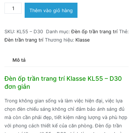
Đèn
Thêm vào giỏ hàng
ốp
trần
SKU:
KL55 – D30
Danh mục:
Đèn ốp trần trang trí
Thẻ:
trang
Đèn trần trang trí
Thương hiệu:
Klasse
trí
Klasse
KL55
Mô tả
–
D30
Đèn ốp trần trang trí Klasse KL55 – D30
số
đơn giản
lượng
Trong không gian sống và làm việc hiện đại, việc lựa
chọn đèn chiếu sáng không chỉ đảm bảo ánh sáng đủ
mà còn cần phải đẹp, tiết kiệm năng lượng và phù hợp
với phong cách thiết kế của căn phòng. Đèn ốp trần