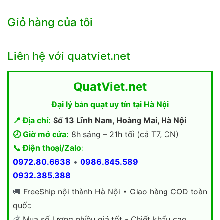
Giỏ hàng của tôi
Liên hệ với quatviet.net
QuatViet.net
Đại lý bán quạt uy tín tại Hà Nội
📍 Địa chỉ:
Số 13 Lĩnh Nam, Hoàng Mai, Hà Nội
🕗 Giờ mở cửa:
8h sáng – 21h tối (cả T7, CN)
📞 Điện thoại/Zalo:
0972.80.6638
•
0986.845.589
0932.385.388
🚚
FreeShip nội thành Hà Nội • Giao hàng COD toàn
quốc
💰
Mua số lượng nhiều giá tốt - Chiết khấu cao