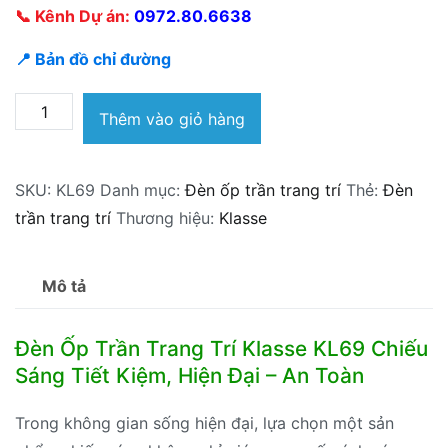
📞 Kênh Dự án:
0972.80.6638
📍 Bản đồ chỉ đường
Đèn
Thêm vào giỏ hàng
ốp
trần
SKU:
KL69
Danh mục:
Đèn ốp trần trang trí
Thẻ:
Đèn
trang
trần trang trí
Thương hiệu:
Klasse
trí
Klasse
KL69
Mô tả
số
lượng
Đèn Ốp Trần Trang Trí Klasse KL69 Chiếu
Sáng Tiết Kiệm, Hiện Đại – An Toàn
Trong không gian sống hiện đại, lựa chọn một sản