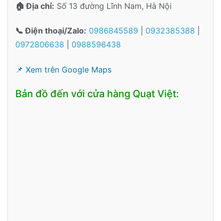
🏠 Địa chỉ:
Số 13 đường Lĩnh Nam, Hà Nội
📞 Điện thoại/Zalo:
0986845589
|
0932385388
|
0972806638
|
0988596438
📌 Xem trên Google Maps
Bản đồ đến với cửa hàng Quạt Việt: