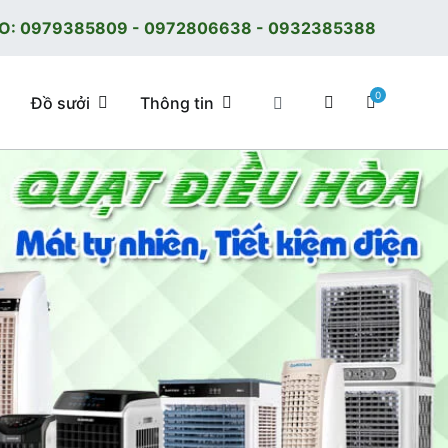
O:
0979385809
-
0972806638
-
0932385388
0
Đồ sưởi
Thông tin
 tốt, giá tốt, có F.reeShip tại Hà Nội