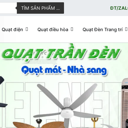
TÌM SẢN PHẨM ...
ĐT/ZAL
Quạt điện
Quạt điều hòa
Quạt Đèn Trang trí
ực tuyến giao hàng nhanh
u hòa, quạt trần đèn trang trí, đèn trang trí chính Hãng, loại