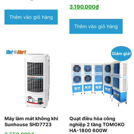
Giá
gốc
3.190.000
₫
hiện
là:
Thêm vào giỏ hàng
tại
4.500.000₫.
Thêm vào giỏ hàng
là:
3.190.000₫.
Giảm giá!
Máy làm mát không khí
Quạt điều hòa công
Sunhouse SHD7723
nghiệp 2 tầng TOMOKO
HA-1800 600W