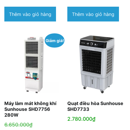
gốc
h
là:
tạ
Thêm vào giỏ hàng
Thêm vào giỏ hàng
6.600.000₫.
là
4
Giảm giá!
Máy làm mát không khí
Quạt điều hòa Sunhouse
Sunhouse SHD7756
SHD7733
280W
2.780.000
₫
Giá
6.650.000
₫