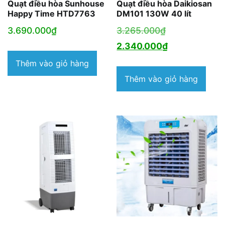
Quạt điều hòa Sunhouse
Quạt điều hòa Daikiosan
Happy Time HTD7763
DM101 130W 40 lít
Giá
3.690.000
₫
3.265.000
₫
gốc
Giá
2.340.000
₫
là:
hiện
Thêm vào giỏ hàng
3.265.000₫.
tại
Thêm vào giỏ hàng
là:
2.340.000₫.