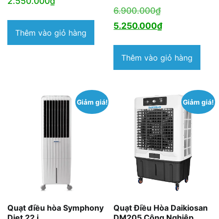
2.550.000
₫
Giá
6.900.000
₫
gốc
Giá
5.250.000
₫
Thêm vào giỏ hàng
là:
hiện
6.900.000₫.
tại
Thêm vào giỏ hàng
là:
5.250.000₫.
Giảm giá!
Giảm giá!
Quạt điều hòa Symphony
Quạt Điều Hòa Daikiosan
Diet 22 i
DM205 Công Nghiệp