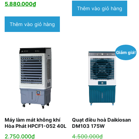
gốc
Giá
5.880.000
₫
Thêm vào giỏ hàng
là:
hiện
6.650.000₫.
tại
Thêm vào giỏ hàng
là:
5.880.000₫.
Giảm giá!
Máy làm mát không khí
Quạt điều hoà Daikiosan
Hòa Phát HPCF1-052 40L
DM103 175W
Giá
2.750.000
₫
4.500.000
₫