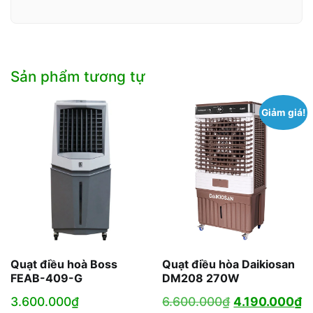
Sản phẩm tương tự
Giảm giá!
Quạt điều hoà Boss
Quạt điều hòa Daikiosan
FEAB-409-G
DM208 270W
Giá
G
3.600.000
₫
6.600.000
₫
4.190.000
₫