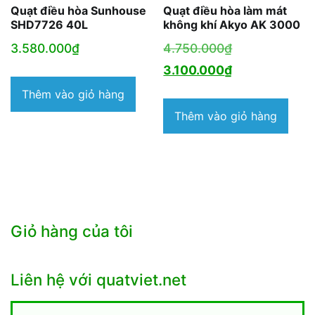
Quạt điều hòa Sunhouse
Quạt điều hòa làm mát
SHD7726 40L
không khí Akyo AK 3000
Giá
3.580.000
₫
4.750.000
₫
gốc
Giá
3.100.000
₫
là:
hiện
Thêm vào giỏ hàng
4.750.000₫.
tại
Thêm vào giỏ hàng
là:
3.100.000₫.
Giỏ hàng của tôi
Liên hệ với quatviet.net