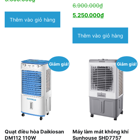
Giá
6.900.000
₫
gốc
Giá
5.250.000
₫
Thêm vào giỏ hàng
là:
hiện
6.900.000₫.
tại
Thêm vào giỏ hàng
là:
5.250.000₫.
Giảm giá!
Giảm giá!
Quạt điều hòa Daikiosan
Máy làm mát không khí
DM112 110W
Sunhouse SHD7757