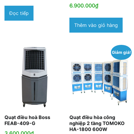
6.900.000
₫
Đọc tiếp
Thêm vào giỏ hàng
Giảm giá!
Quạt điều hoà Boss
Quạt điều hòa công
FEAB-409-G
nghiệp 2 tầng TOMOKO
HA-1800 600W
3.600.000
₫