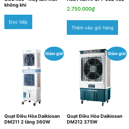
không khí
2.750.000
₫
Đọc tiếp
Thêm vào giỏ hàng
Giảm giá!
Giảm giá!
Quạt Điều Hòa Daikiosan
Quạt Điều Hòa Daikiosan
DM211 2 tầng 360W
DM212 375W