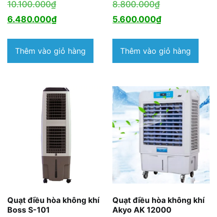
Giá
Giá
10.100.000
₫
8.800.000
₫
gốc
Giá
gốc
Giá
6.480.000
₫
5.600.000
₫
là:
hiện
là:
hiện
10.100.000₫.
tại
8.800.000₫.
tại
Thêm vào giỏ hàng
Thêm vào giỏ hàng
là:
là:
6.480.000₫.
5.600.000₫.
Quạt điều hòa không khí
Quạt điều hòa không khí
Boss S-101
Akyo AK 12000