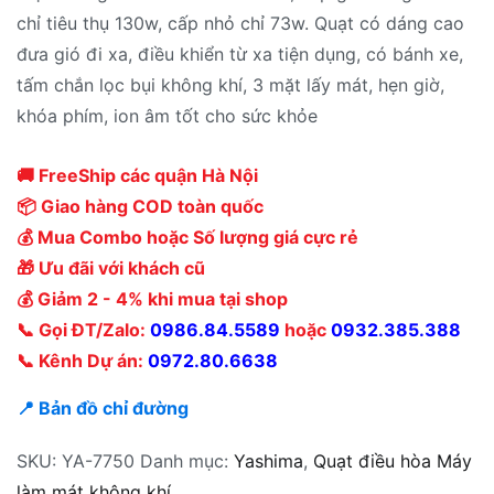
chỉ tiêu thụ 130w, cấp nhỏ chỉ 73w. Quạt có dáng cao
đưa gió đi xa, điều khiển từ xa tiện dụng, có bánh xe,
tấm chắn lọc bụi không khí, 3 mặt lấy mát, hẹn giờ,
khóa phím, ion âm tốt cho sức khỏe
🚚 FreeShip các quận Hà Nội
📦 Giao hàng COD toàn quốc
💰 Mua Combo hoặc Số lượng giá cực rẻ
🎁 Ưu đãi với khách cũ
💰 Giảm 2 - 4% khi mua tại shop
📞 Gọi ĐT/Zalo:
0986.84.5589
hoặc
0932.385.388
📞 Kênh Dự án:
0972.80.6638
📍 Bản đồ chỉ đường
SKU:
YA-7750
Danh mục:
Yashima
,
Quạt điều hòa Máy
làm mát không khí