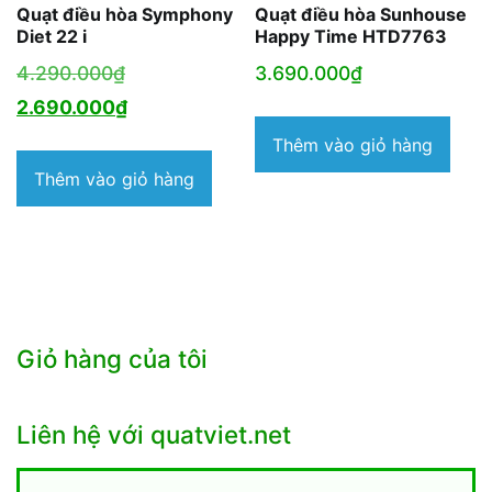
Quạt điều hòa Symphony
Quạt điều hòa Sunhouse
Diet 22 i
Happy Time HTD7763
Giá
4.290.000
₫
3.690.000
₫
gốc
Giá
2.690.000
₫
là:
hiện
Thêm vào giỏ hàng
4.290.000₫.
tại
Thêm vào giỏ hàng
là:
2.690.000₫.
Giỏ hàng của tôi
Liên hệ với quatviet.net