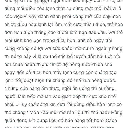
Không khí nóng ngột ngạt có nhiều ngày đến 41 °c, cứ
dùng mãi điều hòa lạnh thật sự cũng mệt mỏi bởi vì là
các việc vì vậy đành đành phải đóng mở cửa chịu sốc
nhiệt, điều hòa lạnh lại làm mất cực nhiều điện, trả hóa
đơn tiền điện tháng cao điểm làm bạn đau đầu. Với trẻ
mới sinh bao bọc trong điều hòa lạnh cả ngày dài
cũng không có lợi với sức khỏe, mà cứ ra ngoài phòng
thì nóng nảy vì là cơ thể các bé tuyến dẫn bài tiết mồ
hôi chưa hoàn thiện. Nhiệt độ nóng bức khiến cho
ngay đến cả điều hòa máy lạnh cũng còn chẳng tạo
lạnh nổi, quạt điện thì chẳng có thể xua nóng được.
Những cửa hàng ẩm thực, ngồi ăn uống thì oi nồng,
người làm bếp mà lăn vào gian bếp thì cực khổ nhễ
nhại…. Tuy thế đóng kín cửa rồi dùng điều hòa lạnh có
thể chăng? Món xào mùi mỡ rán liệu thì thế nào? Hàng
quán đóng kín bưng liệu có bán hàng tốt hơn? Cách