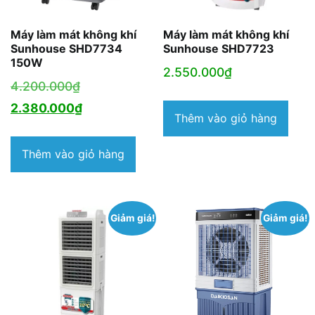
Máy làm mát không khí
Máy làm mát không khí
Sunhouse SHD7734
Sunhouse SHD7723
150W
2.550.000
₫
Giá
4.200.000
₫
gốc
Giá
2.380.000
₫
Thêm vào giỏ hàng
là:
hiện
4.200.000₫.
tại
Thêm vào giỏ hàng
là:
2.380.000₫.
Giảm giá!
Giảm giá!