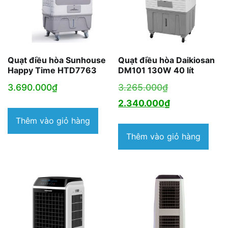
Quạt điều hòa Sunhouse
Quạt điều hòa Daikiosan
Happy Time HTD7763
DM101 130W 40 lít
Giá
3.690.000
₫
3.265.000
₫
gốc
Giá
2.340.000
₫
là:
hiện
Thêm vào giỏ hàng
3.265.000₫.
tại
Thêm vào giỏ hàng
là:
2.340.000₫.