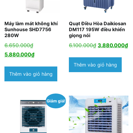
Máy làm mát không khí
Quạt Điều Hòa Daikiosan
Sunhouse SHD7756
DM117 195W điều khiển
280W
giọng nói
Giá
Giá
G
6.650.000
₫
6.100.000
₫
3.880.000
₫
gốc
Giá
gốc
h
5.880.000
₫
là:
hiện
là:
tạ
Thêm vào giỏ hàng
6.650.000₫.
tại
6.100.000₫.
là
Thêm vào giỏ hàng
là:
3
5.880.000₫.
Giảm giá!