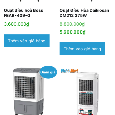
Quạt điều hoà Boss
Quạt Điều Hòa Daikiosan
FEAB-409-G
DM212 375W
Giá
3.600.000
₫
8.800.000
₫
gốc
Giá
5.600.000
₫
là:
hiện
Thêm vào giỏ hàng
8.800.000₫.
tại
Thêm vào giỏ hàng
là:
5.600.000₫.
Giảm giá!