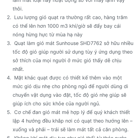
làm mát loại này hoạt động so với máy lạnh vậy
thôi.
Lưu lượng gió quạt ra thường rất cao, hàng trăm
có thể lên hơn 1000 m3 khí/giờ sẽ đẩy bay cái
nóng hừng hực từ mùa hạ này
Quạt làm gió mát Sunhouse SHD7762 sở hữu nhiều
tốc độ gió giúp người sử dụng tùy ý ứng dụng theo
sở thích của mọi người ở mức gió thấy dễ chịu
nhất.
Mặt khác quạt được có thiết kế thêm vào một
mức gió dịu nhẹ cho phòng ngủ để người dùng di
chuyển vật dụng vào đặt, tốc độ gió nhẹ giúp sẽ
giúp ích cho sức khỏe của người ngủ.
Cơ chế đan gió mát mẻ hợp lý để quý khách thiết
lập 4 hướng đều khắp nơi có quạt theo hướng lên –
xuống và phải – trái sẽ làm mát tất cả căn phòng.