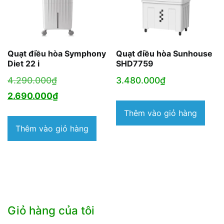
Quạt điều hòa Symphony
Quạt điều hòa Sunhouse
Diet 22 i
SHD7759
Giá
4.290.000
₫
3.480.000
₫
gốc
Giá
2.690.000
₫
là:
hiện
Thêm vào giỏ hàng
4.290.000₫.
tại
Thêm vào giỏ hàng
là:
2.690.000₫.
Giỏ hàng của tôi