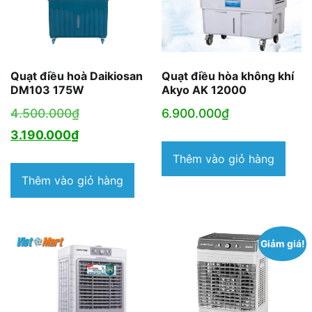
Quạt điều hoà Daikiosan
Quạt điều hòa không khí
DM103 175W
Akyo AK 12000
Giá
4.500.000
₫
6.900.000
₫
Giá
gốc
3.190.000
₫
hiện
là:
Thêm vào giỏ hàng
tại
4.500.000₫.
Thêm vào giỏ hàng
là:
3.190.000₫.
Giảm giá!