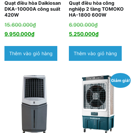
Quạt điều hòa Daikiosan
Quạt điều hòa công
DKA-10000A công suất
nghiệp 2 tầng TOMOKO
420W
HA-1800 600W
Giá
Giá
15.600.000
₫
6.900.000
₫
Giá
gốc
gốc
Giá
9.950.000
₫
5.250.000
₫
hiện
là:
là:
hiện
tại
15.600.000₫.
6.900.000₫.
tại
Thêm vào giỏ hàng
Thêm vào giỏ hàng
là:
là:
9.950.000₫.
5.250.000₫.
Giảm giá!