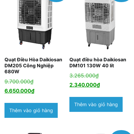
Quạt Điều Hòa Daikiosan
Quạt điều hòa Daikiosan
DM205 Công Nghiệp
DM101 130W 40 lít
680W
Giá
3.265.000
₫
Giá
9.700.000
₫
gốc
Giá
2.340.000
₫
gốc
Giá
6.650.000
₫
là:
hiện
là:
hiện
3.265.000₫.
tại
Thêm vào giỏ hàng
9.700.000₫.
tại
Thêm vào giỏ hàng
là:
là:
2.340.000₫.
6.650.000₫.