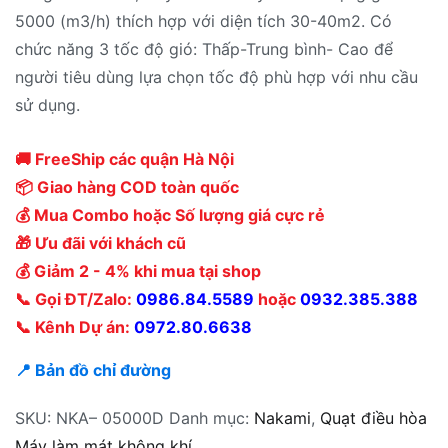
5000 (m3/h) thích hợp với diện tích 30-40m2. Có
chức năng 3 tốc độ gió: Thấp-Trung bình- Cao để
người tiêu dùng lựa chọn tốc độ phù hợp với nhu cầu
sử dụng.
🚚 FreeShip các quận Hà Nội
📦 Giao hàng COD toàn quốc
💰 Mua Combo hoặc Số lượng giá cực rẻ
🎁 Ưu đãi với khách cũ
💰 Giảm 2 - 4% khi mua tại shop
📞 Gọi ĐT/Zalo:
0986.84.5589
hoặc
0932.385.388
📞 Kênh Dự án:
0972.80.6638
📍 Bản đồ chỉ đường
SKU:
NKA– 05000D
Danh mục:
Nakami
,
Quạt điều hòa
Máy làm mát không khí