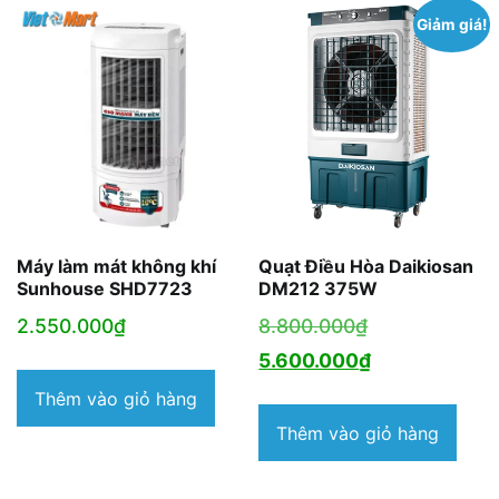
Giảm giá!
Máy làm mát không khí
Quạt Điều Hòa Daikiosan
Sunhouse SHD7723
DM212 375W
Giá
2.550.000
₫
8.800.000
₫
gốc
Giá
5.600.000
₫
là:
hiện
Thêm vào giỏ hàng
8.800.000₫.
tại
Thêm vào giỏ hàng
là:
5.600.000₫.