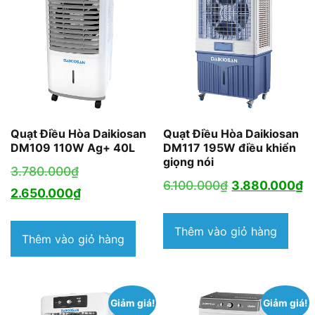
Quạt Điều Hòa Daikiosan
Quạt Điều Hòa Daikiosan
DM109 110W Ag+ 40L
DM117 195W điều khiển
giọng nói
Giá
3.780.000
₫
Giá
G
6.100.000
₫
3.880.000
₫
gốc
Giá
2.650.000
₫
gốc
h
là:
hiện
là:
tạ
Thêm vào giỏ hàng
3.780.000₫.
tại
Thêm vào giỏ hàng
6.100.000₫.
là
là:
3
2.650.000₫.
Giảm giá!
Giảm giá!