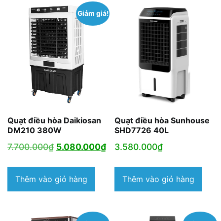
Giảm giá!
Quạt điều hòa Daikiosan
Quạt điều hòa Sunhouse
DM210 380W
SHD7726 40L
Giá
Giá
7.700.000
₫
5.080.000
₫
3.580.000
₫
gốc
hiện
là:
tại
Thêm vào giỏ hàng
Thêm vào giỏ hàng
7.700.000₫.
là:
5.080.000₫.