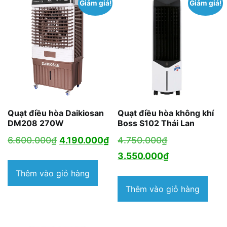
Giảm giá!
Giảm giá!
Quạt điều hòa Daikiosan
Quạt điều hòa không khí
DM208 270W
Boss S102 Thái Lan
Giá
Giá
Giá
6.600.000
₫
4.190.000
₫
4.750.000
₫
gốc
hiện
gốc
Giá
3.550.000
₫
là:
tại
là:
hiện
Thêm vào giỏ hàng
6.600.000₫.
là:
4.750.000₫.
tại
Thêm vào giỏ hàng
4.190.000₫.
là:
3.550.000₫.