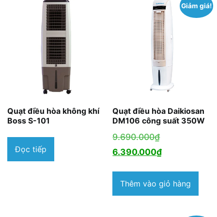
Giảm giá!
Quạt điều hòa không khí
Quạt điều hòa Daikiosan
Boss S-101
DM106 công suất 350W
Giá
9.690.000
₫
Đọc tiếp
gốc
Giá
6.390.000
₫
là:
hiện
9.690.000₫.
tại
Thêm vào giỏ hàng
là:
6.390.000₫.