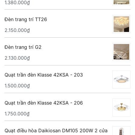
1.380.000
₫
3.550.000₫.
Đèn trang trí TT26
2.150.000
₫
Đèn trang trí G2
2.130.000
₫
Quạt trần đèn Klasse 42KSA - 203
1.500.000
₫
Quạt trần đèn Klasse 42KSA - 206
1.750.000
₫
Quạt điều hòa Daikiosan DM105 200W 2 cửa