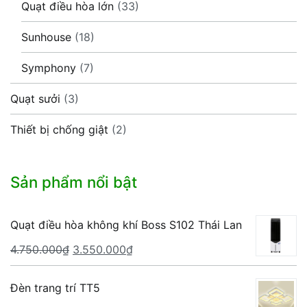
Quạt điều hòa lớn
(33)
Sunhouse
(18)
Symphony
(7)
Quạt sưởi
(3)
Thiết bị chống giật
(2)
Sản phẩm nổi bật
Quạt điều hòa không khí Boss S102 Thái Lan
Giá
Giá
4.750.000
₫
3.550.000
₫
gốc
hiện
là:
tại
Đèn trang trí TT5
4.750.000₫.
là: