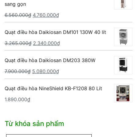
sang gọn
Giá
Giá
6.560.000
₫
4.760.000
₫
gốc
hiện
là:
tại
Quạt điều hòa Daikiosan DM101 130W 40 lít
6.560.000₫.
là:
Giá
Giá
3.265.000
₫
2.340.000
₫
4.760.000₫.
gốc
hiện
là:
tại
Quạt điều hòa Daikiosan DM203 380W
3.265.000₫.
là:
Giá
Giá
7.900.000
₫
5.080.000
₫
2.340.000₫.
gốc
hiện
là:
tại
Quạt điều hòa NineShield KB-F1208 80 Lít
7.900.000₫.
là:
1.890.000
₫
5.080.000₫.
Từ khóa sản phẩm