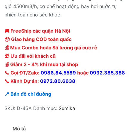
gió 4500m3/h, cơ chế hoạt động bay hơi nước tự
nhiên toàn cho sức khỏe
🚚 FreeShip các quận Hà Nội
📦 Giao hàng COD toàn quốc
💰 Mua Combo hoặc Số lượng giá cực rẻ
🎁 Ưu đãi với khách cũ
💰 Giảm 2 - 4% khi mua tại shop
📞 Gọi ĐT/Zalo:
0986.84.5589
hoặc
0932.385.388
📞 Kênh Dự án:
0972.80.6638
📍 Bản đồ chỉ đường
SKU:
D-45A
Danh mục:
Sumika
Mô tả