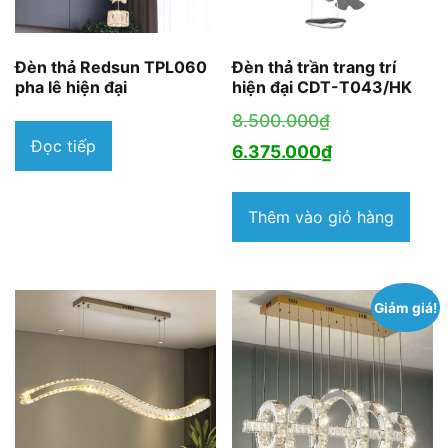
Đèn thả Redsun TPL060
Đèn thả trần trang trí
pha lê hiện đại
hiện đại CDT-T043/HK
Giá
8.500.000
₫
Đọc tiếp
gốc
Giá
6.375.000
₫
là:
hiện
8.500.000₫.
tại
Thêm vào giỏ hàng
là:
6.375.000₫.
Giảm giá!