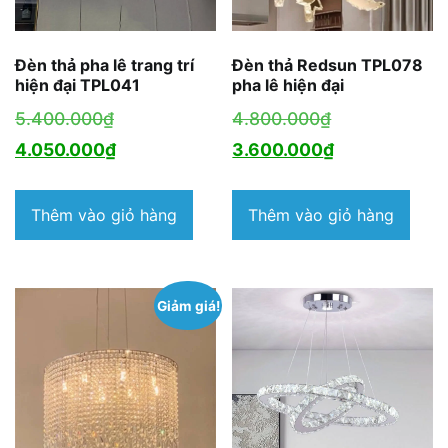
Đèn thả pha lê trang trí
Đèn thả Redsun TPL078
hiện đại TPL041
pha lê hiện đại
Giá
Giá
5.400.000
₫
4.800.000
₫
gốc
Giá
gốc
Giá
4.050.000
₫
3.600.000
₫
là:
hiện
là:
hiện
5.400.000₫.
tại
4.800.000₫.
tại
Thêm vào giỏ hàng
Thêm vào giỏ hàng
là:
là:
4.050.000₫.
3.600.000₫.
Giảm giá!