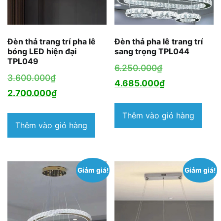
Đèn thả trang trí pha lê
Đèn thả pha lê trang trí
bóng LED hiện đại
sang trọng TPL044
TPL049
Giá
6.250.000
₫
Giá
3.600.000
₫
gốc
Giá
4.685.000
₫
gốc
Giá
2.700.000
₫
là:
hiện
là:
hiện
6.250.000₫.
tại
Thêm vào giỏ hàng
3.600.000₫.
tại
Thêm vào giỏ hàng
là:
là:
4.685.000₫.
2.700.000₫.
Giảm giá!
Giảm giá!