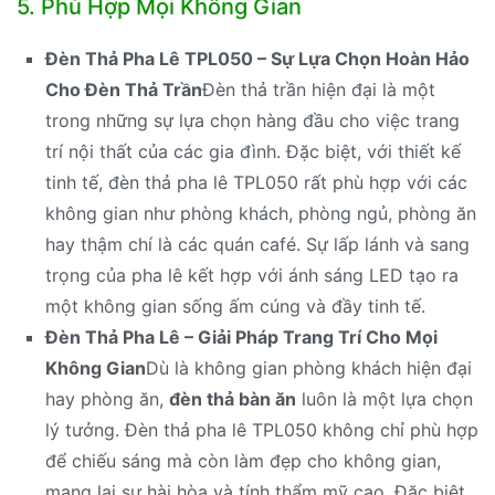
5. Phù Hợp Mọi Không Gian
Đèn Thả Pha Lê TPL050 – Sự Lựa Chọn Hoàn Hảo
Cho Đèn Thả Trần
Đèn thả trần hiện đại là một
trong những sự lựa chọn hàng đầu cho việc trang
trí nội thất của các gia đình. Đặc biệt, với thiết kế
tinh tế, đèn thả pha lê TPL050 rất phù hợp với các
không gian như phòng khách, phòng ngủ, phòng ăn
hay thậm chí là các quán café. Sự lấp lánh và sang
trọng của pha lê kết hợp với ánh sáng LED tạo ra
một không gian sống ấm cúng và đầy tinh tế.
Đèn Thả Pha Lê – Giải Pháp Trang Trí Cho Mọi
Không Gian
Dù là không gian phòng khách hiện đại
hay phòng ăn,
đèn thả bàn ăn
luôn là một lựa chọn
lý tưởng. Đèn thả pha lê TPL050 không chỉ phù hợp
để chiếu sáng mà còn làm đẹp cho không gian,
mang lại sự hài hòa và tính thẩm mỹ cao. Đặc biệt,