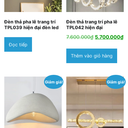
Đèn thả pha lê trang trí
Đèn thả trang trí pha lê
TPL039 hiện đại đèn led
TPL042 hiện đại
Giá
G
7.600.000
₫
5.700.000
₫
Đọc tiếp
gốc
h
là:
tạ
Thêm vào giỏ hàng
7.600.000₫.
là
5
Giảm giá!
Giảm giá!