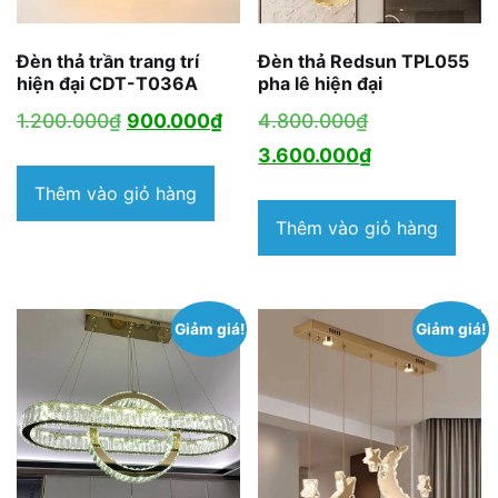
Đèn thả trần trang trí
Đèn thả Redsun TPL055
hiện đại CDT-T036A
pha lê hiện đại
Giá
Giá
Giá
1.200.000
₫
900.000
₫
4.800.000
₫
gốc
hiện
gốc
Giá
3.600.000
₫
là:
tại
là:
hiện
Thêm vào giỏ hàng
1.200.000₫.
là:
4.800.000₫.
tại
Thêm vào giỏ hàng
900.000₫.
là:
3.600.000₫.
Giảm giá!
Giảm giá!