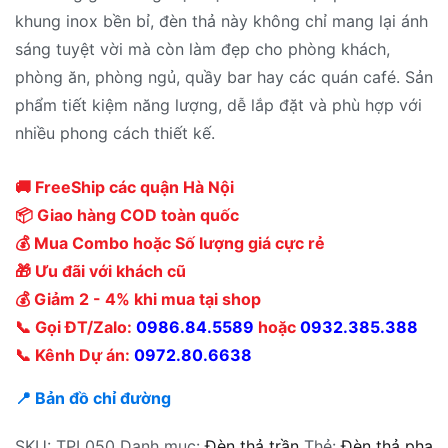
khung inox bền bỉ, đèn thả này không chỉ mang lại ánh
sáng tuyệt vời mà còn làm đẹp cho phòng khách,
phòng ăn, phòng ngủ, quầy bar hay các quán café. Sản
phẩm tiết kiệm năng lượng, dễ lắp đặt và phù hợp với
nhiều phong cách thiết kế.
🚚 FreeShip các quận Hà Nội
📦 Giao hàng COD toàn quốc
💰 Mua Combo hoặc Số lượng giá cực rẻ
🎁 Ưu đãi với khách cũ
💰 Giảm 2 - 4% khi mua tại shop
📞 Gọi ĐT/Zalo:
0986.84.5589
hoặc
0932.385.388
📞 Kênh Dự án:
0972.80.6638
📍 Bản đồ chỉ đường
SKU:
TPL050
Danh mục:
Đèn thả trần
Thẻ:
Đèn thả pha