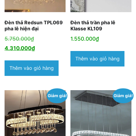
Đèn thả Redsun TPL069
Đèn thả trần pha lê
pha lê hiện đại
Klasse KL109
Giá
5.750.000
₫
1.550.000
₫
gốc
Giá
4.310.000
₫
là:
hiện
Thêm vào giỏ hàng
5.750.000₫.
tại
Thêm vào giỏ hàng
là:
4.310.000₫.
Giảm giá!
Giảm giá!