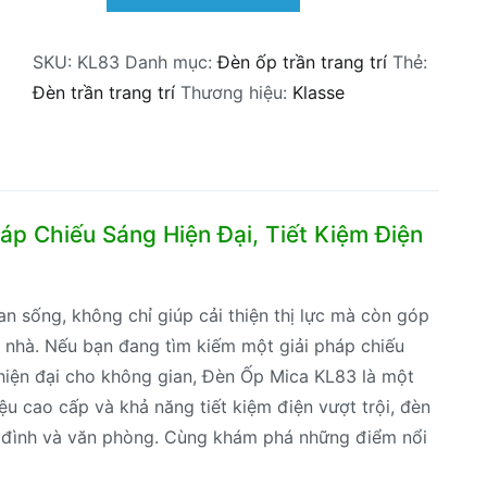
ốp
trang
SKU:
KL83
Danh mục:
Đèn ốp trần trang trí
Thẻ:
trí
Đèn trần trang trí
Thương hiệu:
Klasse
Klasse
KL83
số
lượng
áp Chiếu Sáng Hiện Đại, Tiết Kiệm Điện
n sống, không chỉ giúp cải thiện thị lực mà còn góp
 nhà. Nếu bạn đang tìm kiếm một giải pháp chiếu
 hiện đại cho không gian, Đèn Ốp Mica KL83 là một
liệu cao cấp và khả năng tiết kiệm điện vượt trội, đèn
ia đình và văn phòng. Cùng khám phá những điểm nổi