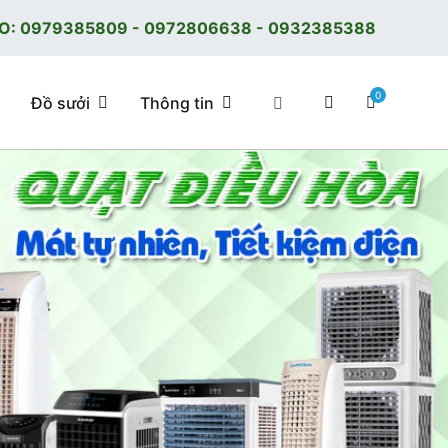
O:
0979385809
-
0972806638
-
0932385388
0
Đồ sưởi
Thông tin
 tốt, giá tốt, có F.reeShip tại Hà Nội