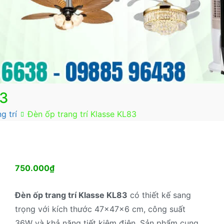
83
g trí
Đèn ốp trang trí Klasse KL83
750.000
₫
Đèn ốp trang trí Klasse KL83
có thiết kế sang
trọng với kích thước 47x47x6 cm, công suất
36W và khả năng tiết kiệm điện. Sản phẩm cung