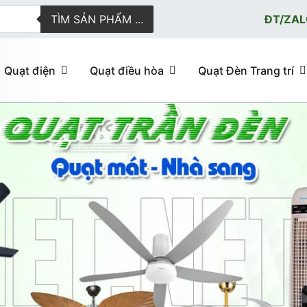
TÌM SẢN PHẨM ...
ĐT/ZAL
Quạt điện
Quạt điều hòa
Quạt Đèn Trang trí
ực tuyến giao hàng nhanh
u hòa, quạt trần đèn trang trí, đèn trang trí chính Hãng, loại