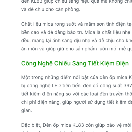
đèn KL83 giúp chiếu sáng hiệu quả mà không chi
và dễ chịu cho căn phòng.
Chất liệu mica rong suốt và mâm sơn tĩnh điện tạ
bền cao và dễ dàng bảo trì. Mica là chất liệu nh
đều, mang lại ánh sáng dịu nhẹ và dễ chịu cho k
ăn mòn và giúp giữ cho sản phẩm luôn mới mẻ qu
Công Nghệ Chiếu Sáng Tiết Kiệm Điện
Một trong những điểm nổi bật của đèn ốp mica KL
bị công nghệ LED tiên tiến, đèn có công suất 36
tiết kiệm điện năng so với các loại đèn truyền t
chi phí điện năng, giúp người sử dụng tiết kiệ
gian.
Đặc biệt, Đèn ốp mica KL83 còn giúp bảo vệ môi 