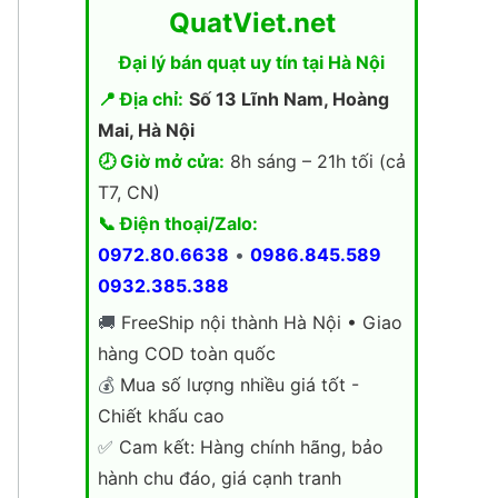
QuatViet.net
Đại lý bán quạt uy tín tại Hà Nội
📍 Địa chỉ:
Số 13 Lĩnh Nam, Hoàng
Mai, Hà Nội
🕗 Giờ mở cửa:
8h sáng – 21h tối (cả
T7, CN)
📞 Điện thoại/Zalo:
0972.80.6638
•
0986.845.589
0932.385.388
🚚
FreeShip nội thành Hà Nội • Giao
hàng COD toàn quốc
💰
Mua số lượng nhiều giá tốt -
Chiết khấu cao
✅
Cam kết: Hàng chính hãng, bảo
hành chu đáo, giá cạnh tranh