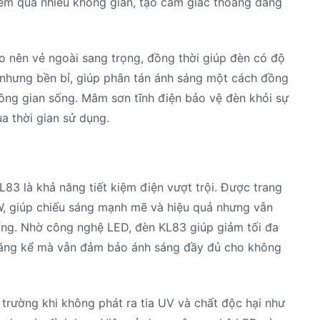
ếm quá nhiều không gian, tạo cảm giác thoáng đãng
o nên vẻ ngoài sang trọng, đồng thời giúp đèn có độ
ẹ nhưng bền bỉ, giúp phân tán ánh sáng một cách đồng
hông gian sống. Mâm sơn tĩnh điện bảo vệ đèn khỏi sự
a thời gian sử dụng.
83 là khả năng tiết kiệm điện vượt trội. Được trang
W, giúp chiếu sáng mạnh mẽ và hiệu quả nhưng vẫn
hống. Nhờ công nghệ LED, đèn KL83 giúp giảm tối đa
m đáng kể mà vẫn đảm bảo ánh sáng đầy đủ cho không
trường khi không phát ra tia UV và chất độc hại như