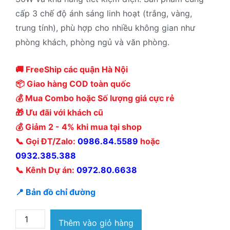
cấp 3 chế độ ánh sáng linh hoạt (trắng, vàng,
trung tính), phù hợp cho nhiều không gian như
phòng khách, phòng ngủ và văn phòng.
🚚 FreeShip các quận Hà Nội
📦 Giao hàng COD toàn quốc
💰 Mua Combo hoặc Số lượng giá cực rẻ
🎁 Ưu đãi với khách cũ
💰 Giảm 2 - 4% khi mua tại shop
📞 Gọi ĐT/Zalo:
0986.84.5589
hoặc
0932.385.388
📞 Kênh Dự án:
0972.80.6638
📍 Bản đồ chỉ đường
Đèn
Thêm vào giỏ hàng