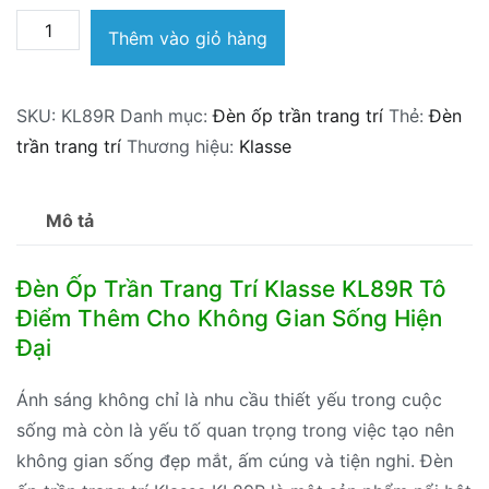
Đèn
Thêm vào giỏ hàng
ốp
trần
SKU:
KL89R
Danh mục:
Đèn ốp trần trang trí
Thẻ:
Đèn
trang
trần trang trí
Thương hiệu:
Klasse
trí
Klasse
KL89R
Mô tả
số
lượng
Đèn Ốp Trần Trang Trí Klasse KL89R Tô
Điểm Thêm Cho Không Gian Sống Hiện
Đại
Ánh sáng không chỉ là nhu cầu thiết yếu trong cuộc
sống mà còn là yếu tố quan trọng trong việc tạo nên
không gian sống đẹp mắt, ấm cúng và tiện nghi. Đèn