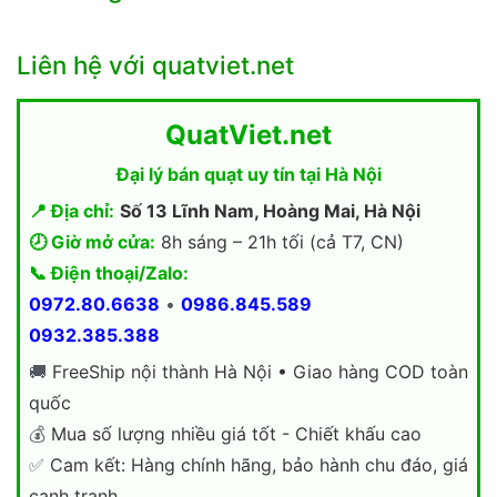
Liên hệ với quatviet.net
QuatViet.net
Đại lý bán quạt uy tín tại Hà Nội
📍 Địa chỉ:
Số 13 Lĩnh Nam, Hoàng Mai, Hà Nội
🕗 Giờ mở cửa:
8h sáng – 21h tối (cả T7, CN)
📞 Điện thoại/Zalo:
0972.80.6638
•
0986.845.589
0932.385.388
🚚
FreeShip nội thành Hà Nội • Giao hàng COD toàn
quốc
💰
Mua số lượng nhiều giá tốt - Chiết khấu cao
✅
Cam kết: Hàng chính hãng, bảo hành chu đáo, giá
cạnh tranh