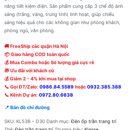
năng tiết kiệm điện. Sản phẩm cung cấp 3 chế độ ánh
sáng (trắng, vàng, trung tính) linh hoạt, giúp chiếu
sáng hiệu quả cho các không gian như phòng khách,
phòng ngủ, văn phòng.
🚚 FreeShip các quận Hà Nội
📦 Giao hàng COD toàn quốc
💰 Mua Combo hoặc Số lượng giá cực rẻ
🎁 Ưu đãi với khách cũ
💰 Giảm 2 - 4% khi mua tại shop
📞 Gọi ĐT/Zalo:
0986.84.5589
hoặc
0932.385.388
📞 Kênh Dự án:
0972.80.6638
📍 Bản đồ chỉ đường
SKU:
KL53B – D30
Danh mục:
Đèn ốp trần trang trí
Thẻ:
Đèn trần trang trí
Thương hiệu:
Klasse