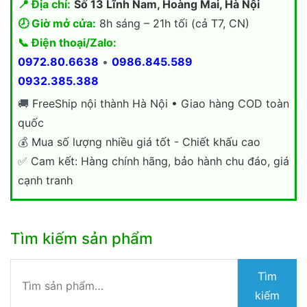
📍 Địa chỉ:
Số 13 Lĩnh Nam, Hoàng Mai, Hà Nội
🕗 Giờ mở cửa:
8h sáng – 21h tối (cả T7, CN)
📞 Điện thoại/Zalo:
0972.80.6638
•
0986.845.589
0932.385.388
🚚
FreeShip nội thành Hà Nội • Giao hàng COD toàn
quốc
💰
Mua số lượng nhiều giá tốt - Chiết khấu cao
✅
Cam kết: Hàng chính hãng, bảo hành chu đáo, giá
cạnh tranh
Tìm kiếm sản phẩm
Tìm
Tìm
kiếm:
kiếm