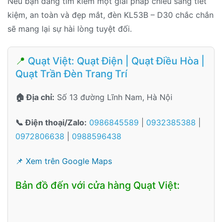
Nếu bạn đang tìm kiếm một giải pháp chiếu sáng tiết
kiệm, an toàn và đẹp mắt, đèn KL53B – D30 chắc chắn
sẽ mang lại sự hài lòng tuyệt đối.
📍
Quạt Việt: Quạt Điện | Quạt Điều Hòa |
Quạt Trần Đèn Trang Trí
🏠 Địa chỉ:
Số 13 đường Lĩnh Nam, Hà Nội
📞 Điện thoại/Zalo:
0986845589
|
0932385388
|
0972806638
|
0988596438
📌 Xem trên Google Maps
Bản đồ đến với cửa hàng Quạt Việt: