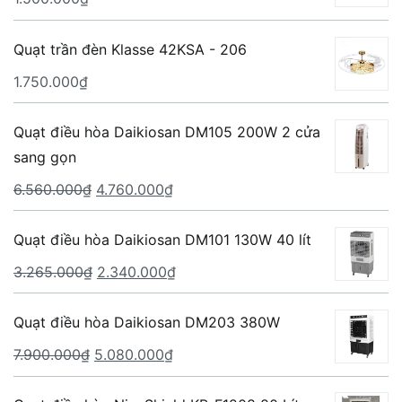
Quạt trần đèn Klasse 42KSA - 206
1.750.000
₫
Quạt điều hòa Daikiosan DM105 200W 2 cửa
sang gọn
Giá
Giá
6.560.000
₫
4.760.000
₫
gốc
hiện
là:
tại
Quạt điều hòa Daikiosan DM101 130W 40 lít
6.560.000₫.
là:
Giá
Giá
3.265.000
₫
2.340.000
₫
4.760.000₫.
gốc
hiện
là:
tại
Quạt điều hòa Daikiosan DM203 380W
3.265.000₫.
là:
Giá
Giá
7.900.000
₫
5.080.000
₫
2.340.000₫.
gốc
hiện