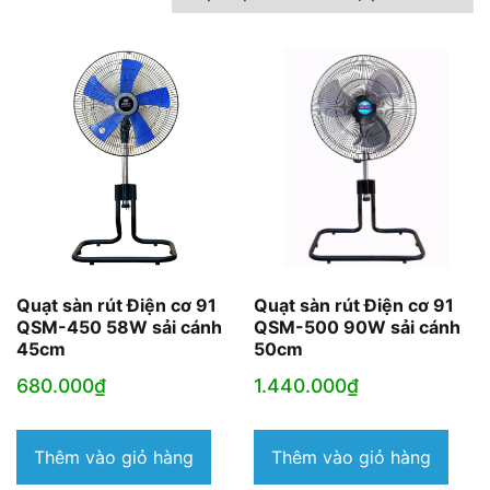
theo
mức
độ
phổ
biến
Quạt sàn rút Điện cơ 91
Quạt sàn rút Điện cơ 91
QSM-450 58W sải cánh
QSM-500 90W sải cánh
45cm
50cm
680.000
₫
1.440.000
₫
Thêm vào giỏ hàng
Thêm vào giỏ hàng