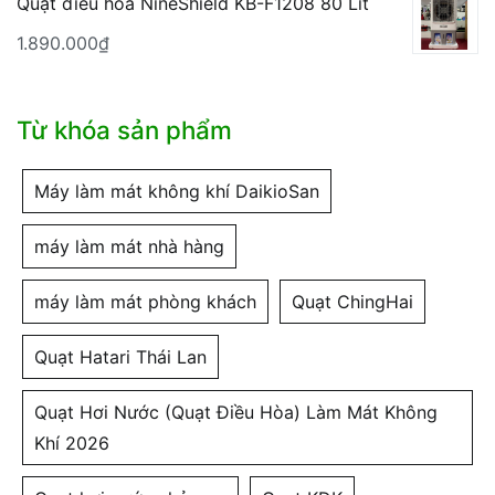
là:
tại
Quạt điều hòa NineShield KB-F1208 80 Lít
7.900.000₫.
là:
1.890.000
₫
5.080.000₫.
Từ khóa sản phẩm
Máy làm mát không khí DaikioSan
máy làm mát nhà hàng
máy làm mát phòng khách
Quạt ChingHai
Quạt Hatari Thái Lan
Quạt Hơi Nước (Quạt Điều Hòa) Làm Mát Không
Khí 2026