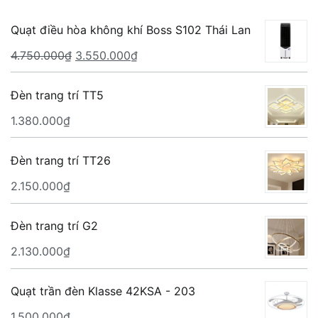
Quạt điều hòa không khí Boss S102 Thái Lan
Giá
Giá
4.750.000
₫
3.550.000
₫
gốc
hiện
là:
tại
Đèn trang trí TT5
4.750.000₫.
là:
1.380.000
₫
3.550.000₫.
Đèn trang trí TT26
2.150.000
₫
Đèn trang trí G2
2.130.000
₫
Quạt trần đèn Klasse 42KSA - 203
1.500.000
₫