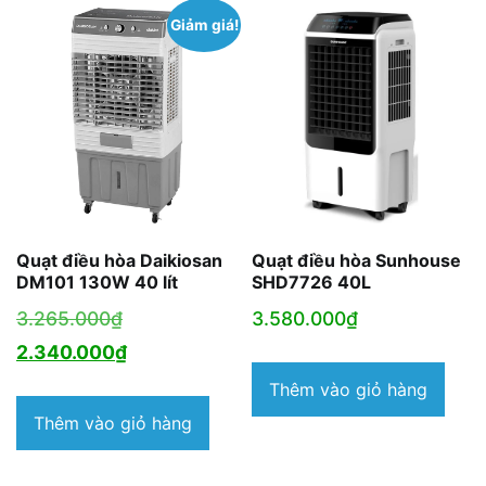
Giảm giá!
Quạt điều hòa Daikiosan
Quạt điều hòa Sunhouse
DM101 130W 40 lít
SHD7726 40L
Giá
3.265.000
₫
3.580.000
₫
gốc
Giá
2.340.000
₫
là:
hiện
Thêm vào giỏ hàng
3.265.000₫.
tại
Thêm vào giỏ hàng
là:
2.340.000₫.