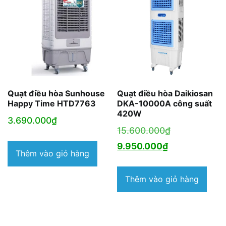
Quạt điều hòa Sunhouse
Quạt điều hòa Daikiosan
Happy Time HTD7763
DKA-10000A công suất
420W
3.690.000
₫
Giá
15.600.000
₫
Giá
gốc
9.950.000
₫
Thêm vào giỏ hàng
hiện
là:
tại
15.600.000₫
Thêm vào giỏ hàng
là:
9.950.000₫.