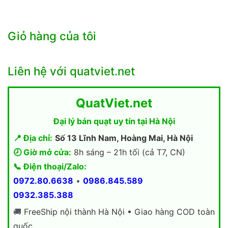
Giỏ hàng của tôi
Liên hệ với quatviet.net
QuatViet.net
Đại lý bán quạt uy tín tại Hà Nội
📍 Địa chỉ:
Số 13 Lĩnh Nam, Hoàng Mai, Hà Nội
🕗 Giờ mở cửa:
8h sáng – 21h tối (cả T7, CN)
📞 Điện thoại/Zalo:
0972.80.6638
•
0986.845.589
0932.385.388
🚚
FreeShip nội thành Hà Nội • Giao hàng COD toàn
quốc