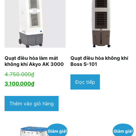
Quạt điều hòa làm mát
Quạt điều hòa không khí
không khí Akyo AK 3000
Boss S-101
Giá
4.750.000
₫
Đọc tiếp
gốc
Giá
3.100.000
₫
là:
hiện
4.750.000₫.
tại
Thêm vào giỏ hàng
là:
3.100.000₫.
Giảm giá!
Giảm giá!