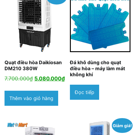
Quạt điều hòa Daikiosan
Đá khô dùng cho quạt
DM210 380W
điều hòa – máy làm mát
không khí
Giá
Giá
7.700.000
₫
5.080.000
₫
gốc
hiện
Đọc tiếp
là:
tại
Thêm vào giỏ hàng
7.700.000₫.
là:
5.080.000₫.
Giảm giá!