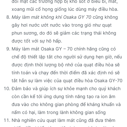
đối mặt các trường hợp bị khô sót ở biểu bì, mắt,
xoang mũi cổ họng giống lúc dùng máy điều hòa.
Máy làm mát không khí Osaka GY 70
cũng không
gây hơi nước ướt nước vào trong gió như quạt
phun sương, do đó sẽ giảm các trạng thái không
được tốt với sự hô hấp.
Máy làm mát Osaka GY – 70 chính hãng cũng có
chế độ thiết lập tắt cho người sử dụng hẹn giờ, nếu
được định thời lượng bộ nhớ của quạt điều hòa sẽ
tính toán và chạy đến thời điểm đã xác định nó sẽ
tắt hẳn sự làm việc của quạt điều hòa Osaka GY-70
Đảm bảo và giúp ích sự khỏe mạnh cho quý khách
còn cần kể tới ứng dụng tính năng tạo ra ion âm
đưa vào cho không gian phòng để kháng khuẩn và
nấm có hại, làm trong lành không gian sống
Nhà nghiên cứu quạt làm mát cũng đã đưa thêm