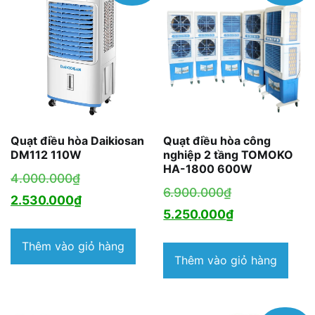
Quạt điều hòa Daikiosan
Quạt điều hòa công
DM112 110W
nghiệp 2 tầng TOMOKO
HA-1800 600W
Giá
4.000.000
₫
Giá
6.900.000
₫
gốc
Giá
2.530.000
₫
gốc
Giá
5.250.000
₫
là:
hiện
là:
hiện
4.000.000₫.
tại
Thêm vào giỏ hàng
6.900.000₫.
tại
Thêm vào giỏ hàng
là:
là:
2.530.000₫.
5.250.000₫.