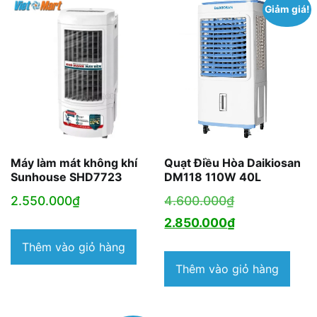
Giảm giá!
Máy làm mát không khí
Quạt Điều Hòa Daikiosan
Sunhouse SHD7723
DM118 110W 40L
Giá
2.550.000
₫
4.600.000
₫
gốc
Giá
2.850.000
₫
là:
hiện
Thêm vào giỏ hàng
4.600.000₫.
tại
Thêm vào giỏ hàng
là:
2.850.000₫.