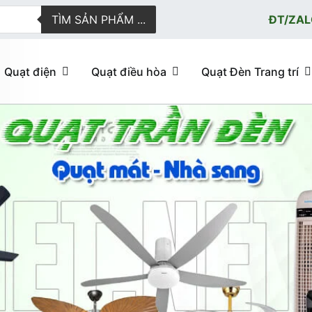
TÌM SẢN PHẨM ...
ĐT/ZAL
Quạt điện
Quạt điều hòa
Quạt Đèn Trang trí
ực tuyến giao hàng nhanh
u hòa, quạt trần đèn trang trí, đèn trang trí chính Hãng, loại