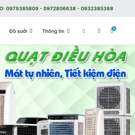
O:
0979385809
-
0972806638
-
0932385388
0
Đồ sưởi
Thông tin
 tốt, giá tốt, có F.reeShip tại Hà Nội