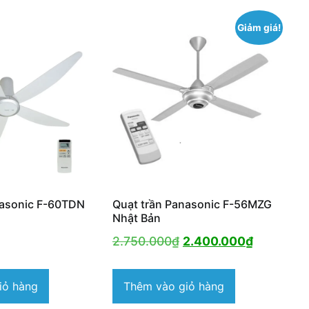
Giảm giá!
nasonic F-60TDN
Quạt trần Panasonic F-56MZG
Nhật Bản
Giá
Giá
2.750.000
₫
2.400.000
₫
gốc
hiện
là:
tại
iỏ hàng
Thêm vào giỏ hàng
2.750.000₫.
là: