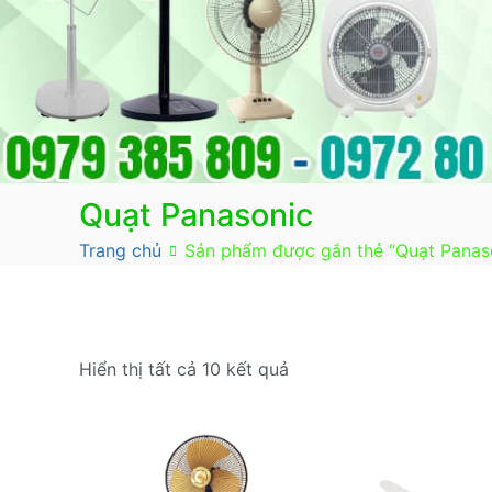
Quạt Panasonic
Trang chủ
Sản phẩm được gắn thẻ “Quạt Panas
Đã
Hiển thị tất cả 10 kết quả
sắp
xếp
theo
mức