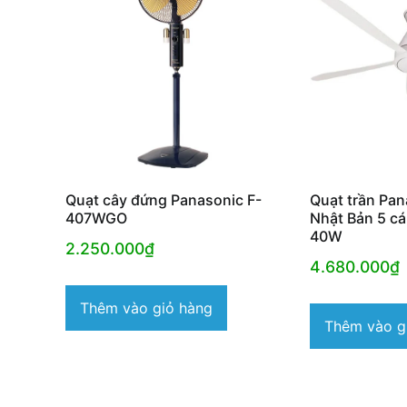
độ
phổ
biến
Quạt cây đứng Panasonic F-
Quạt trần Pa
407WGO
Nhật Bản 5 cá
40W
2.250.000
₫
4.680.000
₫
Thêm vào giỏ hàng
Thêm vào g