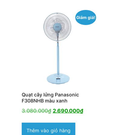
Giảm giá!
Quạt cây lửng Panasonic
F308NHB màu xanh
Giá
Giá
3.080.000
₫
2.690.000
₫
gốc
hiện
là:
tại
Thêm vào giỏ hàng