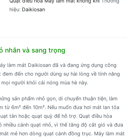
Quạt điều hòa Máy làm mát không khí
Thương
hiệu:
Daikiosan
ỏ nhắn và sang trọng
áy làm mát Daikiosan đã và đang ứng dụng công
́t đem đến cho người dùng sự hài lòng về tính năng
ng mọi người khỏi cái nóng mùa hè này.
hững sản phẩm nhỏ gọn, di chuyển thuận tiện, làm
ầm từ 6m² đến 10m². Nếu muốn đưa hơi mát lan tỏa
uạt tản hoặc quạt quỳ để hỗ trợ. Quạt điều hòa
 nhiều cánh quạt nhỏ, vì thế tăng độ cắt gió và đưa
c mát mẻ hơn dòng quạt cánh đồng trục. Máy làm mát