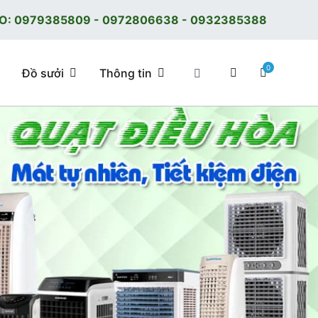
O:
0979385809
-
0972806638
-
0932385388
0
Đồ sưởi
Thông tin
 tốt, giá tốt, có F.reeShip tại Hà Nội