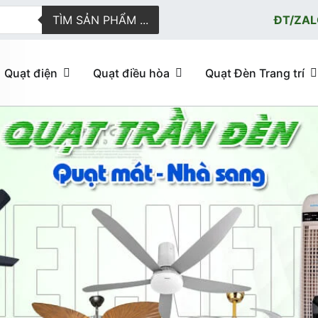
TÌM SẢN PHẨM ...
ĐT/ZAL
Quạt điện
Quạt điều hòa
Quạt Đèn Trang trí
ực tuyến giao hàng nhanh
u hòa, quạt trần đèn trang trí, đèn trang trí chính Hãng, loại