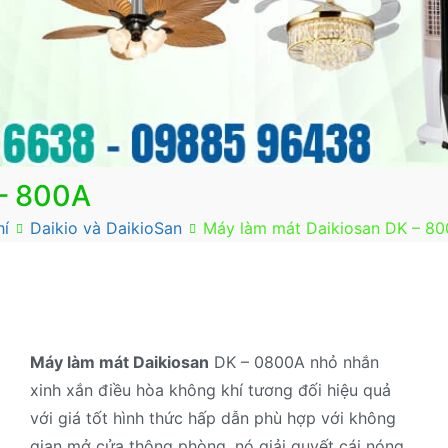
 – 800A
hí
Daikio và DaikioSan
Máy làm mát Daikiosan DK – 8
Máy làm mát Daikiosan
DK – 0800A nhỏ nhắn
xinh xắn điều hòa không khí tương đối hiệu quả
với giá tốt hình thức hấp dẫn phù hợp với không
gian mở cửa thông phòng, nó giải quyết cái nóng