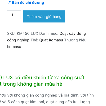
📍 Bản đồ chỉ đường
Quạt
Thêm vào giỏ hàng
cây
công
SKU:
KM450 LUX
Danh mục:
Quạt cây đứng
nghiệp
công nghiệp
Thẻ:
Quạt Komasu
Thương hiệu:
Komasu
Komasu
KM450
LUX
có
điều
khiển
LUX có điều khiển từ xa công suất
từ
t trong không gian mùa hè
xa
số
ợp với không gian công nghiệp và gia đình, với tính
lượng
W và 5 cánh quạt kim loại, quạt cung cấp lưu lượng