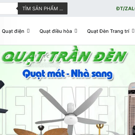
TÌM SẢN PHẨM ...
ĐT/ZAL
Quạt điện
Quạt điều hòa
Quạt Đèn Trang trí
ực tuyến giao hàng nhanh
u hòa, quạt trần đèn trang trí, đèn trang trí chính Hãng, loại