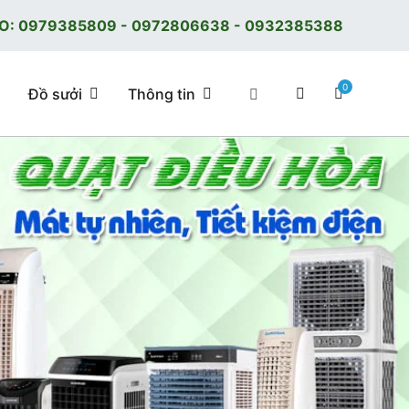
O:
0979385809
-
0972806638
-
0932385388
0
Đồ sưởi
Thông tin
 tốt, giá tốt, có F.reeShip tại Hà Nội