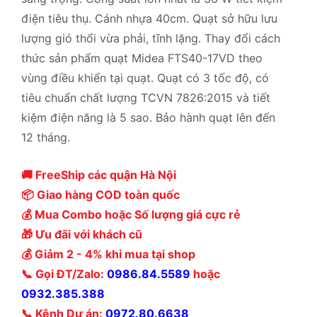
điện tiêu thụ. Cánh nhựa 40cm. Quạt sở hữu lưu
lượng gió thổi vừa phải, tĩnh lặng. Thay đổi cách
thức sản phẩm quạt Midea FTS40-17VD theo
vùng điều khiển tại quạt. Quạt có 3 tốc độ, có
tiêu chuẩn chất lượng TCVN 7826:2015 và tiết
kiệm điện năng là 5 sao. Bảo hành quạt lên đến
12 tháng.
🚚 FreeShip các quận Hà Nội
📦 Giao hàng COD toàn quốc
💰 Mua Combo hoặc Số lượng giá cực rẻ
🎁 Ưu đãi với khách cũ
💰 Giảm 2 - 4% khi mua tại shop
📞 Gọi ĐT/Zalo:
0986.84.5589
hoặc
0932.385.388
📞 Kênh Dự án:
0972.80.6638