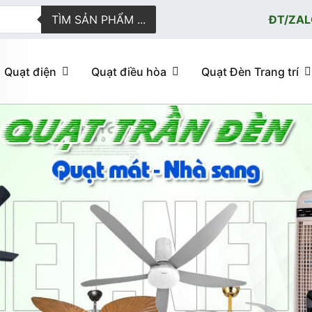
TÌM SẢN PHẨM ...
ĐT/ZAL
Quạt điện
Quạt điều hòa
Quạt Đèn Trang trí
ực tuyến giao hàng nhanh
u hòa, quạt trần đèn trang trí, đèn trang trí chính Hãng, loại