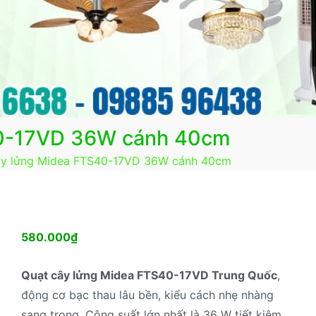
40-17VD 36W cánh 40cm
ây lửng Midea FTS40-17VD 36W cánh 40cm
580.000
₫
Quạt cây lửng Midea FTS40-17VD Trung Quốc
,
động cơ bạc thau lâu bền, kiểu cách nhẹ nhàng
sang trọng. Công suất lớn nhất là 36 W tiết kiệm