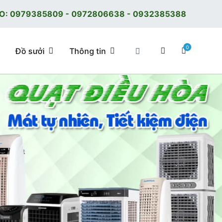
O:
0979385809
-
0972806638
-
0932385388
0
Đồ sưởi
Thông tin
 tốt, giá tốt, có F.reeShip tại Hà Nội