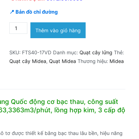
📍 Bản đồ chỉ đường
Quạt
Thêm vào giỏ hàng
cây
lửng
SKU:
FTS40-17VD
Danh mục:
Quạt cây lửng
Thẻ:
Midea
Quạt cây Midea
,
Quạt Midea
Thương hiệu:
Midea
FTS40-
17VD
36W
cánh
40cm
ng Quốc động cơ bạc thau, công suất
số
63,3363m3/phút, lồng hợp kim, 3 cấp độ
lượng
 tơ được thiết kế bằng bạc thau lâu bền, hiệu năng