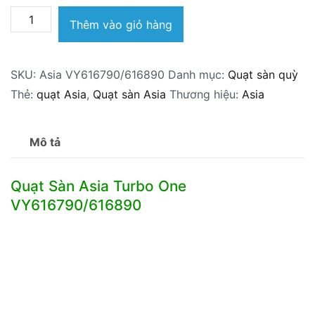
Quạt
Thêm vào giỏ hàng
Sàn
Turbo
SKU:
Asia VY616790/616890
Danh mục:
Quạt sàn quỳ
One
Thẻ:
quạt Asia
,
Quạt sàn Asia
Thương hiệu:
Asia
VY616790/616890
số
lượng
Mô tả
Quạt Sàn Asia Turbo One
VY616790/616890