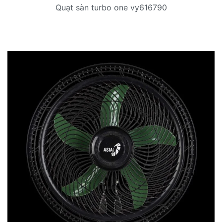
Quạt sàn turbo one vy616790