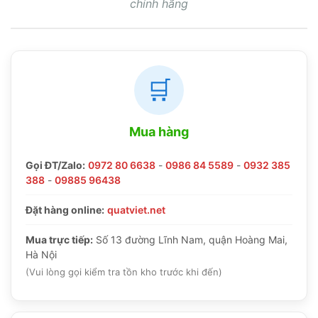
chính hãng
🛒
Mua hàng
Gọi ĐT/Zalo:
0972 80 6638
-
0986 84 5589
-
0932 385
388
-
09885 96438
Đặt hàng online:
quatviet.net
Mua trực tiếp:
Số 13 đường Lĩnh Nam, quận Hoàng Mai,
Hà Nội
(Vui lòng gọi kiểm tra tồn kho trước khi đến)