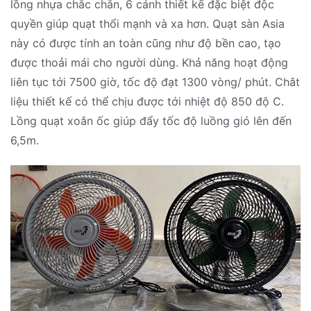
lồng nhựa chắc chắn, 6 cánh thiết kế đặc biệt độc
quyền giúp quạt thổi mạnh và xa hơn. Quạt sàn Asia
này có được tính an toàn cũng như độ bền cao, tạo
được thoải mái cho người dùng. Khả năng hoạt động
liên tục tới 7500 giờ, tốc độ đạt 1300 vòng/ phút. Chât
liệu thiết kế có thể chịu được tới nhiệt độ 850 độ C.
Lồng quạt xoắn ốc giúp đẩy tốc độ luồng gió lên đến
6,5m.