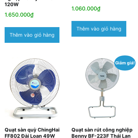
120W
1.060.000
₫
1.650.000
₫
Thêm vào giỏ hàng
Thêm vào giỏ hàng
Giảm giá!
Quạt sàn quỳ ChingHai
Quạt sàn rút công nghiệp
FF802 Đài Loan 49W
Benny BF-223F Thái Lan