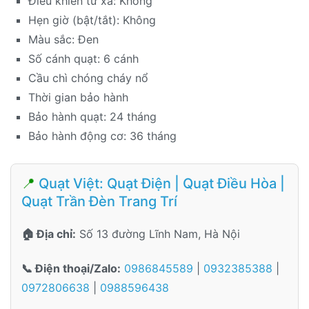
Điều khiển từ xa: Không
Hẹn giờ (bật/tắt): Không
Màu sắc: Đen
Số cánh quạt: 6 cánh
Cầu chì chóng cháy nổ
Thời gian bảo hành
Bảo hành quạt: 24 tháng
Bảo hành động cơ: 36 tháng
📍
Quạt Việt: Quạt Điện | Quạt Điều Hòa |
Quạt Trần Đèn Trang Trí
🏠 Địa chỉ:
Số 13 đường Lĩnh Nam, Hà Nội
📞 Điện thoại/Zalo:
0986845589
|
0932385388
|
0972806638
|
0988596438