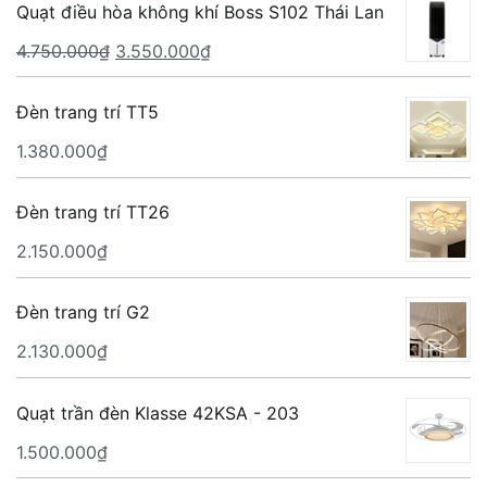
Quạt điều hòa không khí Boss S102 Thái Lan
Giá
Giá
4.750.000
₫
3.550.000
₫
gốc
hiện
là:
tại
Đèn trang trí TT5
4.750.000₫.
là:
1.380.000
₫
3.550.000₫.
Đèn trang trí TT26
2.150.000
₫
Đèn trang trí G2
2.130.000
₫
Quạt trần đèn Klasse 42KSA - 203
1.500.000
₫