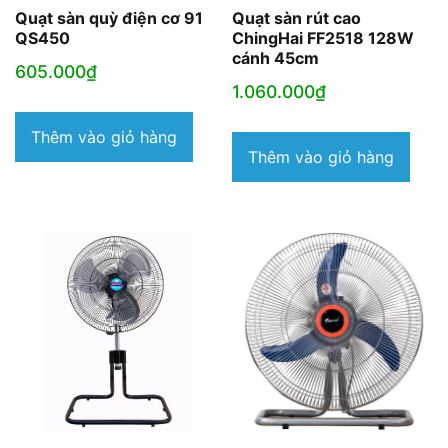
Quạt sàn quỳ điện cơ 91
Quạt sàn rút cao
QS450
ChingHai FF2518 128W
cánh 45cm
605.000
₫
1.060.000
₫
Thêm vào giỏ hàng
Thêm vào giỏ hàng