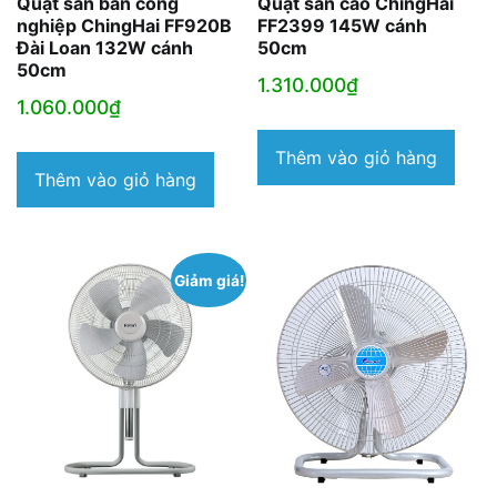
Quạt sàn bán công
Quạt sàn cao ChingHai
nghiệp ChingHai FF920B
FF2399 145W cánh
Đài Loan 132W cánh
50cm
50cm
1.310.000
₫
1.060.000
₫
Thêm vào giỏ hàng
Thêm vào giỏ hàng
Giảm giá!