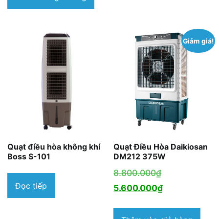
là:
2.340.000₫.
Giảm giá!
Quạt điều hòa không khí
Quạt Điều Hòa Daikiosan
Boss S-101
DM212 375W
Giá
8.800.000
₫
Đọc tiếp
gốc
Giá
5.600.000
₫
là:
hiện
8.800.000₫.
tại