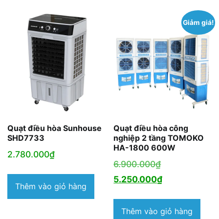
2.530.000₫.
2.690.000₫.
Giảm giá!
Quạt điều hòa Sunhouse
Quạt điều hòa công
SHD7733
nghiệp 2 tầng TOMOKO
HA-1800 600W
2.780.000
₫
Giá
6.900.000
₫
gốc
Giá
5.250.000
₫
Thêm vào giỏ hàng
là:
hiện
6.900.000₫.
tại
Thêm vào giỏ hàng