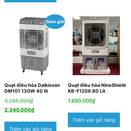
Giảm giá!
Quạt điều hòa Daikiosan
Quạt điều hòa NineShield
DM101 130W 40 lít
KB-F1208 80 Lít
Giá
3.265.000
₫
1.890.000
₫
gốc
Giá
2.340.000
₫
là:
hiện
Thêm vào giỏ hàng
3.265.000₫.
tại
Thêm vào giỏ hàng