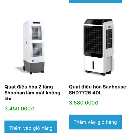
là:
5.250.000₫.
Quạt điều hòa 2 tầng
Quạt điều hòa Sunhouse
Shoohan làm mát không
SHD7726 40L
khí
3.580.000
₫
3.450.000
₫
Thêm vào giỏ hàng
Thêm vào giỏ hàng