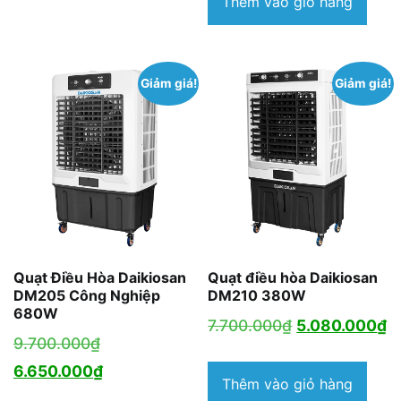
Thêm vào giỏ hàng
là:
5.600.000₫.
Giảm giá!
Giảm giá!
Quạt Điều Hòa Daikiosan
Quạt điều hòa Daikiosan
DM205 Công Nghiệp
DM210 380W
680W
Giá
G
7.700.000
₫
5.080.000
₫
Giá
9.700.000
₫
gốc
h
gốc
Giá
6.650.000
₫
là:
tạ
Thêm vào giỏ hàng
là:
hiện