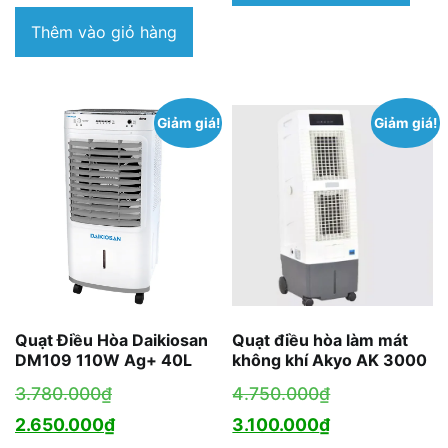
7.700.000₫.
là
9.700.000₫.
tại
Thêm vào giỏ hàng
5
là:
6.650.000₫.
Giảm giá!
Giảm giá!
Quạt Điều Hòa Daikiosan
Quạt điều hòa làm mát
DM109 110W Ag+ 40L
không khí Akyo AK 3000
Giá
Giá
3.780.000
₫
4.750.000
₫
gốc
Giá
gốc
Giá
2.650.000
₫
3.100.000
₫