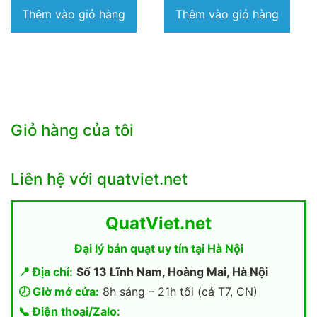
là:
tại
Thêm vào giỏ hàng
Thêm vào giỏ hàng
6.600.000₫.
là:
4.190.000₫.
Giỏ hàng của tôi
Liên hệ với quatviet.net
QuatViet.net
Đại lý bán quạt uy tín tại Hà Nội
📍 Địa chỉ:
Số 13 Lĩnh Nam, Hoàng Mai, Hà Nội
🕗 Giờ mở cửa:
8h sáng – 21h tối (cả T7, CN)
📞 Điện thoại/Zalo: